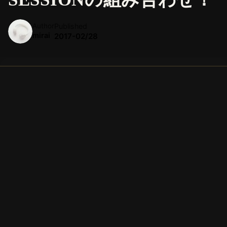
Author
Published
mirai
2017-02/28