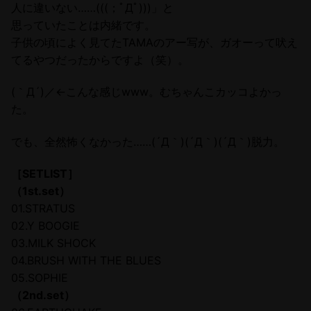
人に違いない……(((；ﾟДﾟ)))」と
思っていたことは内緒です。
子供の頃によく見てたTAMAのアー写が、ガオーって吠え
てるやつだったからですよ（笑）。
(｀Д´)／←こんな感じwww。むちゃんこカッコよかっ
た。
でも、全然怖くなかった……(´Д｀)(´Д｀)(´Д｀)脱力。
［SETLIST］
（1st.set）
01.STRATUS
02.Y BOOGIE
03.MILK SHOCK
04.BRUSH WITH THE BLUES
05.SOPHIE
（2nd.set）