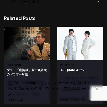
Related Posts
2024-11/18
2023-11/01
ゲスト「猪俣 猛」五十嵐公太
T-SQUARE 45th
のドラマー対談
この投稿はパスワードで保護され
ているため抜粋文はありません。
2007年2月12日収録 猪俣先生に
DrummerJapanはよりよいサービスを提供する
初めてお会いしたのが、この五十
ためにCookieを使用しています。
プライバシーポリ
LIVEレポート
嵐公太さんのソロDVDのドラマー
インタビュー・対談
シー
対談のロケでした。田端にある
RCCドラムスクールと併設のライ
Read More
LIVEレポート
ブができるレンタルスペースにお
邪魔しました。 とてもジェント