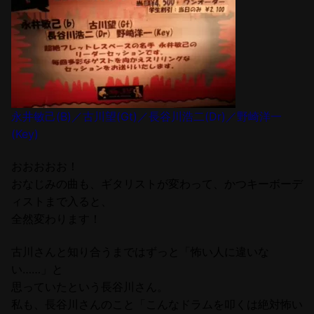
永井敏己(B)／古川望(Gt)／長谷川浩二(Dr)／野崎洋一
(Key)
おおおおお！
おなじみの曲も、ギタリストが変わって、かつキーボーデ
ィストまで入ると、
全然変わります！
古川さんと知り合うまではずっと「怖い人に違いな
い……」と
思っていたという長谷川さん。
私も、長谷川さんのこと「こんなドラムを叩くは絶対怖い