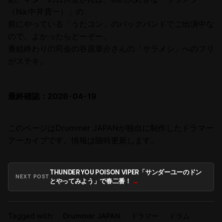
（Na:中井貴一）」の
前にやっている「うたコン」のバックバンドでご出演中な
ので、よかったらどーぞー。
番組終わりの司会の谷原章介さんの「サラメシ」へのフリ
がステキ。
最終確認：2026-04-19
このページはDrummer JAPANが独自に制作したドラマー
アーカイブです。情報は随時更新します。
THUNDER YOU POISON VIPER「サンダーユーのドン
NEXT POST
とやってみよう」で春二番！
Tagged with:
Drummer JAPAN
ドラマー
ドラム