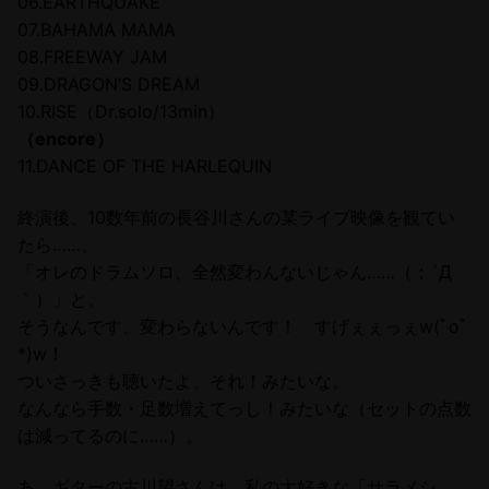
06.EARTHQUAKE
07.BAHAMA MAMA
08.FREEWAY JAM
09.DRAGON’S DREAM
10.RISE（Dr.solo/13min）
（encore）
11.DANCE OF THE HARLEQUIN
終演後、10数年前の長谷川さんの某ライブ映像を観てい
たら……。
「オレのドラムソロ、全然変わんないじゃん……（；´Д
｀）」と。
そうなんです、変わらないんです！ すげぇぇっぇw(ﾟoﾟ
*)w！
ついさっきも聴いたよ、それ！みたいな。
なんなら手数・足数増えてっし！みたいな（セットの点数
は減ってるのに……）。
あ、ギターの古川望さんは、私の大好きな「サラメシ