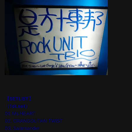
【SETLIST】
（1st.set）
01. Ms.HEART
02. ORANGOUTAN TWIST
03. Salamander