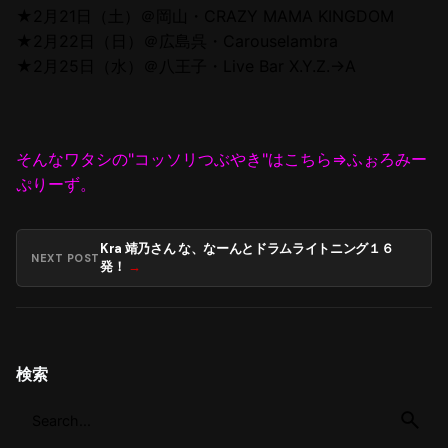
★2月21日（土）＠岡山・CRAZY MAMA KINGDOM
★2月22日（日）＠広島呉・Carouselambra
★2月25日（水）＠八王子・Live Bar X.Y.Z.→A
そんなワタシの"コッソリつぶやき"はこちら⇒ふぉろみー
ぷりーず。
Kra 靖乃さん な、なーんとドラムライトニング１６
NEXT POST
発！
検索