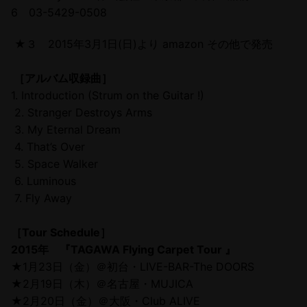
6 03-5429-0508
★３ 2015年3月1日(日)より amazon その他で発売
［アルバム収録曲］
1. Introduction (Strum on the Guitar !)
2. Stranger Destroys Arms
3. My Eternal Dream
4. That’s Over
5. Space Walker
6. Luminous
7. Fly Away
［Tour Schedule］
2015年 『TAGAWA Flying Carpet Tour 』
★1月23日（金）＠初台・LIVE-BAR-The DOORS
★2月19日（木）＠名古屋・MUJICA
★2月20日（金）＠大阪・Club ALIVE