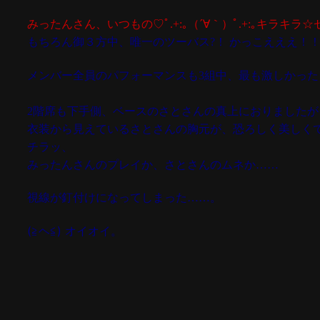
みったんさん、いつもの♡ﾟ.+:｡（´∀｀）ﾟ.+:｡キラキラ
もちろん御３方中、唯一のツーバス?！ かっこえええ！
メンバー全員のパフォーマンスも3組中、最も激しかった
2階席も下手側、ベースのさとさんの真上におりましたが
衣装から見えているさとさんの胸元が、恐ろしく美しくて(｡-
チラッ、
みったんさんのプレイか、さとさんのムネか……
視線が釘付けに
なってしまった……。
(≧ヘ≦) オイオイ。