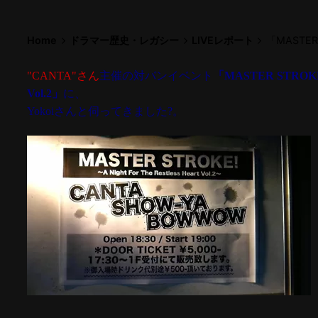
Home
ドラマー歴史・レガシー
LIVEレポート
「MASTE
"CANTA"さん
主催の対バンイベント
「MASTER STRO
Vol.2」
に、
Yokoiさんと伺ってきました?。