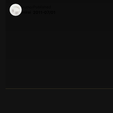
Published
Author
mirai
2011-07/01