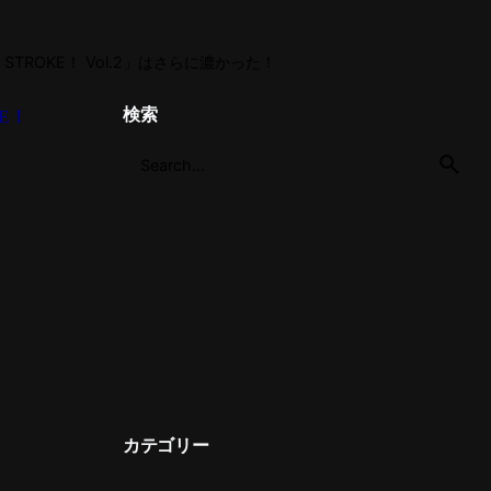
R STROKE！ Vol.2」はさらに濃かった！
検索
KE！
カテゴリー