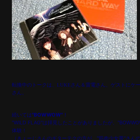
転換中のトークは、LUKEさん＆雷電さん、ゲストにケ
さん。
続いては
"BOWWOW"
！
"WILD FLAG"は拝見したことがありましたが、"BOWWO
体験！
（きょーじさんのギターテクの方が、"筋肉少女帯"さん