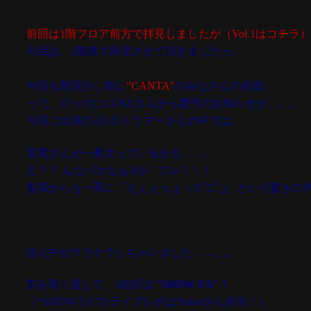
前回は1階フロア前方で拝見しましたが（Vol.1はコチラ
今回は、2階席で拝見させて頂きましたっ。
今回も開演少し前に
"CANTA"
のみなさんの前節。
っで、のっけにLUKEさんから驚愕のお知らせが。。。
今回ご出演の3人のドラマーさんの中では、
雷電さんが一番太っているかも……。
え？？ んなバカなぁ?(|||ﾉ｀□´)ﾉ！！！
客席からも一斉に「えぇぇっぇッ?(ﾟ□ﾟ;)」という驚きの
頭ん中がクラクラしちゃいました……。。
気を取り直して、1組目は
"SHOW-YA"
！
（"SHOW-YA"のライブレポはYokoiさん担当！）