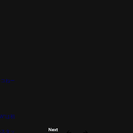
ーコねー
W"は初
Next
のスタッ