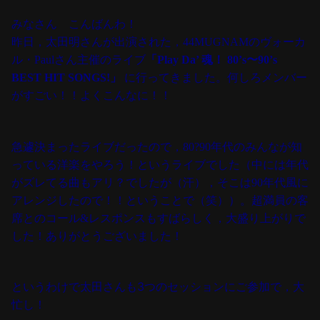
みなさん こんばんわ！
昨日，太田明さんが出演された，44MUGNAMのヴォーカ
ル・Paulさん主催の
ライブ
「Play Da’ 魂！ 80’s〜90’s
BEST HIT SONGS!」
に行ってきました。
何しろメンバー
がすごい！！よくこんなに！！
急遽決まったライブだったので，80?90年代のみんなが知
っている洋楽をやろう！
というライブでした（中には年代
がズレてる曲もアリ？でしたが（汗），
そこは90年代風に
アレンジしたので！！ということで（笑））。
超満員の客
席とのコール&レスポンスもすばらしく，大盛り上がりで
した！ありがとうございました！
というわけで太田さんも3つのセッションにご参加で，大
忙し！