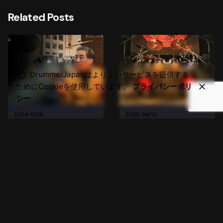
Related Posts
DrummerJapanはよりよいサービスを提供する
ためにCookieを使用しています。
プライバシーポリ
シー
2024-11/18
2022-06/12
ゲスト「猪俣 猛」五十嵐公太
長谷川浩二 超高速２バス
のドラマー対談
BPM199.1
2007年2月12日収録 猪俣先生に
20010年7月27日 筋肉少女帯「ヘ
初めてお会いしたのが、この五十
ドバン発電所」レコーディング・
嵐公太さんのソロDVDのドラマー
スタジオ 今年の夏の暑さは、ここ
インタビュー・対談
LIVEレポート
対談のロケでした。田端にある
数年でもかなりのものです
RCCドラムスクールと併設のライ
が……。そんな暑さもブッ飛ぶ動
LIVEレポート
ブができるレンタルスペースにお
画を、ご紹介します！！！ という
Read More
邪魔しました。 とてもジェント
わけで、前回のblogネタの答え
Read More
ル...
は...