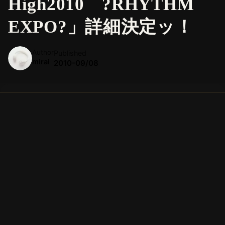
High2010 ?RHYTHM
EXPO?」詳細決定ッ！
Author
Published
mirai
2010-09/08