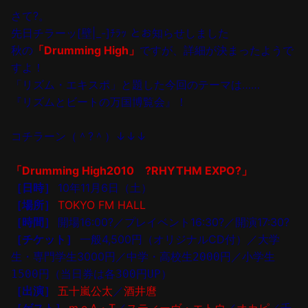
さて?。
先日チラーッ[壁|_-]ﾁﾗｯ とお知らせしました
秋の
「Drumming High」
ですが、詳細が決まったようで
すよ！
「リズム・エキスポ」と題した今回のテーマは……
『リズムとビートの万国博覧会』！
コチラーン（＾?＾）↓↓↓
「Drumming High2010 ?RHYTHM EXPO?」
［日時］
10年11月6日（土）
［場所］
TOKYO FM HALL
［時間］
開場16:00?／プレイベント16:30?／開演17:30?
［チケット］
一般4,500円（オリジナルCD付）／大学
生・専門学生3000円／
中学・高校生
2000
円／小学生
1500
円（当日券は各
300
円
UP
）
［出演］
五十嵐公太
／
酒井麿