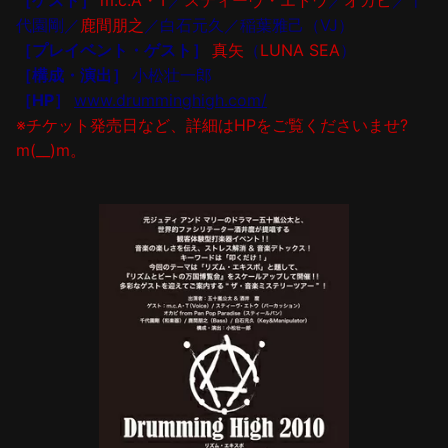
［ゲスト］
m.c.A・T
／
スティーヴ・エトウ
／
オカピ
／千
代園剛／
鹿間朋之
／白石元久／稲葉雅己（VJ）
［プレイベント・ゲスト］
真矢
（
LUNA SEA
）
［構成・演出］
小松壮一郎
［HP］
www.drumminghigh.com/
※チケット発売日など、詳細はHPをご覧くださいませ?
m(__)m。