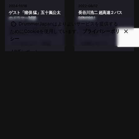
2024-11/18
2022-06/12
ゲスト「猪俣 猛」五十嵐公太
長谷川浩二 超高速２バス
のドラマー対談
BPM199.1
DrummerJapanはよりよいサービスを提供する
2007年2月12日収録 猪俣先生に
20010年7月27日 筋肉少女帯「ヘ
ためにCookieを使用しています。
プライバシーポリ
初めてお会いしたのが、この五十
ドバン発電所」レコーディング・
シー
嵐公太さんのソロDVDのドラマー
スタジオ 今年の夏の暑さは、ここ
インタビュー・対談
LIVEレポート
対談のロケでした。田端にある
数年でもかなりのものです
RCCドラムスクールと併設のライ
が……。そんな暑さもブッ飛ぶ動
LIVEレポート
ブができるレンタルスペースにお
画を、ご紹介します！！！ という
Read More
邪魔しました。 とてもジェント
わけで、前回のblogネタの答え
Read More
ル...
は...
X.
/
Insta.
/
YouTube
/
Fb.