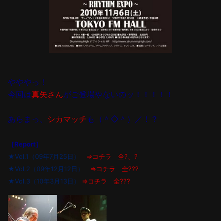
やややっ！
今回は
真矢さん
がご登場やないのッ！！！！！
あらまっ、
シカマッチ
も（＾◇＾）／！？
［Report］
★Vol.1（09年7月25日）
⇒コチラ 全?、?
★Vol.2（09年12月12日）
⇒コチラ 全???
★Vol.3（10年3月13日）
⇒コチラ 全???