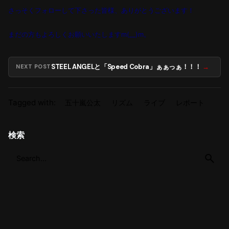
さっそくフォローして下さった皆様、ありがとうございます！
まだの方もよろしくお願いいたしますm(__)m。
STEEL ANGELと「Speed Cobra」ぁぁっぁ！！！
NEXT POST
Tagged with:
五十嵐公太
リズム
ライブ
レポート
検索