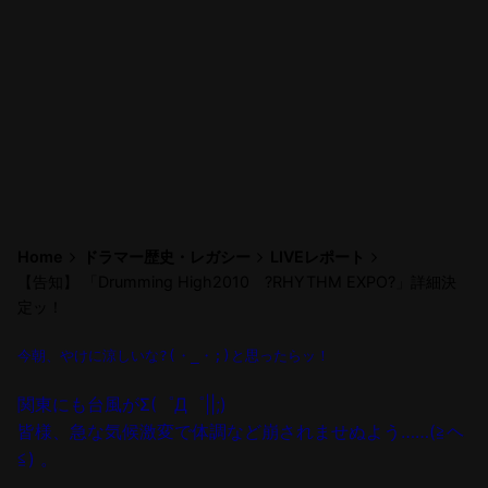
Home
ドラマー歴史・レガシー
LIVEレポート
【告知】 「Drumming High2010 ?RHYTHM EXPO?」詳細決
定ッ！
今朝、やけに涼しいな?(・_・;)と思ったらッ！
関東にも台風がΣ(゜Д゜||;)
皆様、急な気候激変で体調など崩されませぬよう……(≧ヘ
≦) 。