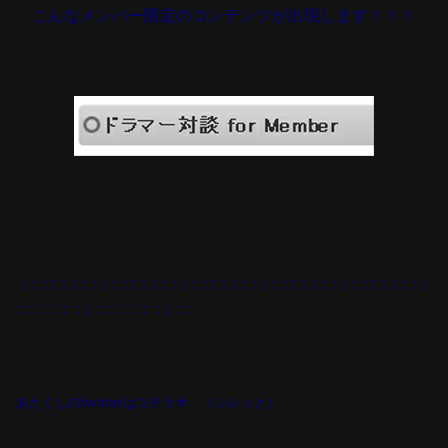
こんなメンバー限定のコンテンツが出現します！！！
：:：:：:：:：:：:：:：:：:：:：:：:：:：:：:：:：:：:：:：:：
:：:：:：:：:：:：:：:：:：
あたくしのtwitterはコチラ☆ （シレッと）