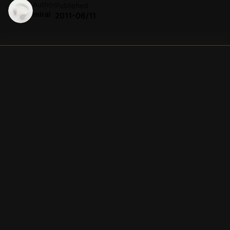
Author
Published
mirai
2011-06/11