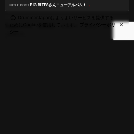
BIG BITESさんニューアルバム！
NEXT POST
DrummerJapanはよりよいサービスを提供する
ためにCookieを使用しています。
プライバシーポリ
Tagged with:
雷電湯澤
ドラマー
ドラム
ライブ
シー
レポート
検索