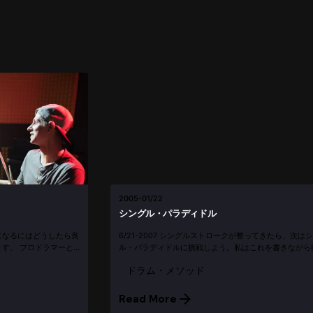
2005-01/22
シングル・パラディドル
になるにはどうしたら良
6/21-2007 シングルストロークが整ってきたら、次は
す。 プロドラマーと
ル・パラディドルに挑戦しよう。私はこれを書きながら
ります。 バンドドラ
（もし間違っていたら、コメントつけてください。） 
ドラム・メソッド
オミ...
ドルとは？ パラは一つ打ち（シングル・ス...
Read More