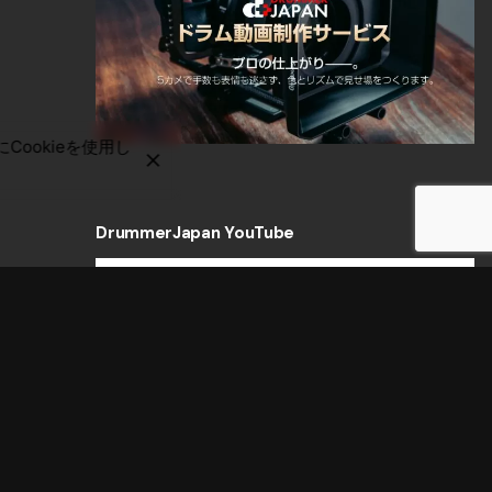
Next
Post
Cookieを使用し
DrummerJapan YouTube