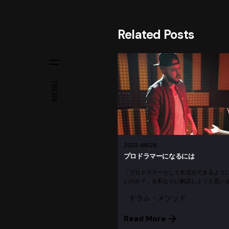
Related Posts
MENU
2022-06/26
プロドラマーになるには
「プロドラマーとして生活ができるよう
いのか？」を私なりに解説しようと思いま
言ってもお金を得るにはいくつか方法があ
ドラム・メソッド
マー（バンドメンバーとして売れる） スタジ
Read More