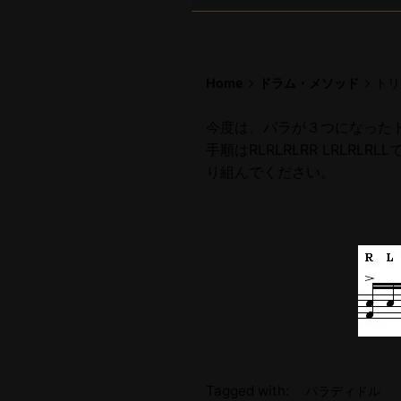
Home
ドラム・メソッド
トリ
今度は、パラが３つになった
手順はRLRLRLRR LRL
り組んでください。
Tagged with:
パラディドル