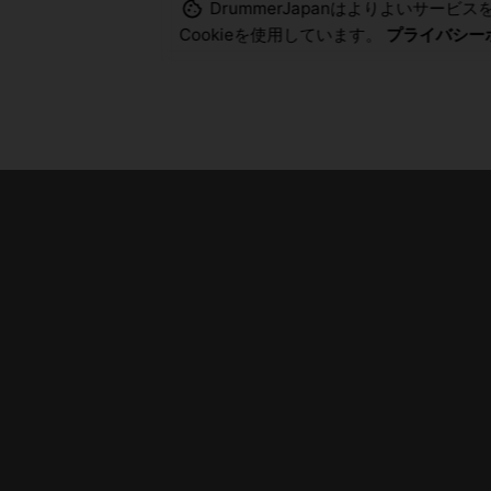
DrummerJapanはよりよいサービ
Cookieを使用しています。
プライバシー
/
YouTube
/
Fb.
メンバー登録
メンバー登録のご案内
ユーザー登録
JAPANを一緒に創りませんか?
メンバーログイン
気軽にお問い合わせください。
マイアカウント
merjapan.com
パスワードリセット