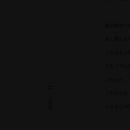
私が初めて
全く変わら
これはもう
でもドラム
これまた，
これからも
MENU
ステキな1