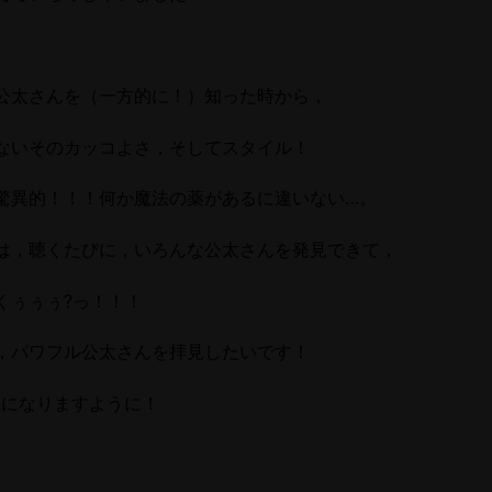
公太さんを（一方的に！）知った時から，
ないそのカッコよさ，そしてスタイル！
驚異的！！！何か魔法の薬があるに違いない…。
は，聴くたびに，いろんな公太さんを発見できて，
くぅぅぅ?っ！！！
，パワフル公太さんを拝見したいです！
年になりますように！