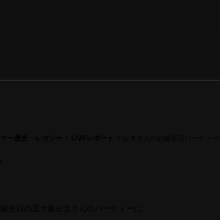
ラマー歴史・レガシー
LIVEレポート
公太さんのお誕生日パーティー
！
がお誕生日の五十嵐公太さんのパーティーに