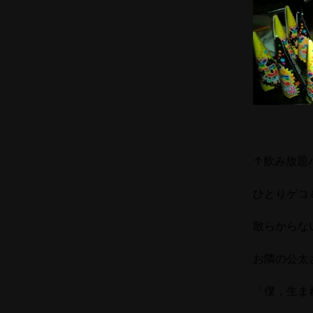
↑飲み放題
ひとりゲコ
散らからな
お隣の公太
「僕，生ま