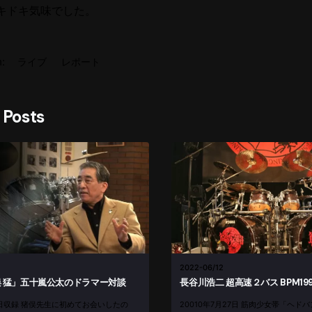
キドキ気味でした。
:
ライブ
レポート
 Posts
2022-06/12
 猛」五十嵐公太のドラマー対談
長谷川浩二 超高速２バス BPM199.
12日収録 猪俣先生に初めてお会いしたの
20010年7月27日 筋肉少女帯「ヘ