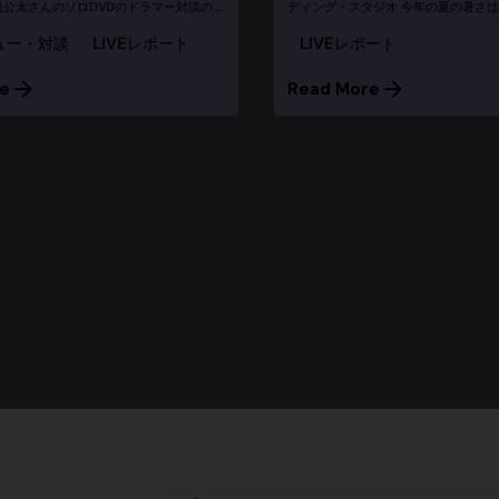
公太さんのソロDVDのドラマー対談のロ
ディング・スタジオ 今年の夏の暑さ
にあるRCCドラムスクールと併設のライ
かなりのものですが……。そんな暑さ
ュー・対談
LIVEレポート
LIVEレポート
ンタルスペースにお邪魔しました。 とて
を、ご紹介します！！！ というわけで、
.
タの答えは...
e
Read More