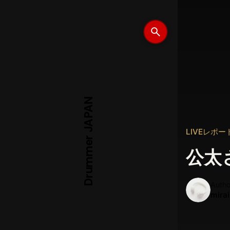
Drummer JAPAN
LIVEレポー
公太
Autho
mirai