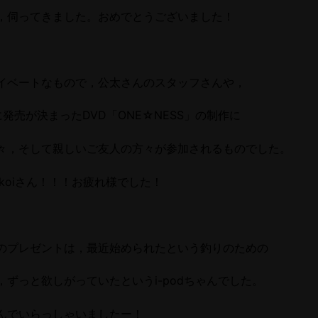
，伺ってきました。おめでとうございました！
イベートなもので，公太さんのスタッフさんや，
発売が決まったDVD「ONE☆NESS」の制作に
々，そして親しいご友人の方々が参加されるものでした。
koiさん！！！お疲れ様でした！
のプレゼントは，最近始められたという釣りのための
，ずっと欲しがっていたというi-podちゃんでした。
んでいらっしゃいましたー！