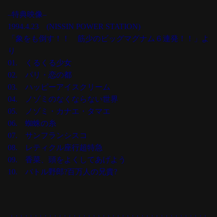
–
特典映像
–
1994.4.23 (NISSIN POWER STATION)
「象をも倒す！！ 筋少のビッグマグナム６連発！！」よ
り
01. くるくる少女
02. パリ・恋の都
03. ハッピーアイスクリーム
04. ノゾミのなくならない世界
05. ノゾミ・カナエ・タマエ
06. 蜘蛛の糸
07. サンフランシスコ
08. レティクル座行超特急
09. 香菜、頭をよくしてあげよう
10. バトル野郎?百万人の兄貴?
：:：:：:：:：:：:：:：:：:：:：:：:：:：:：:：:：:：:：:：:：