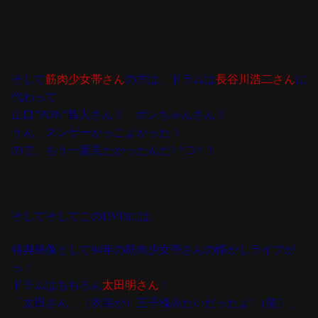
そして
筋肉少女帯さん
の方は、ドラムは
長谷川浩二さん
に
代わって
山口"PON"昌人さん！ ポンちゃんさん！
うん、スンゲーかっこよかった！
ので、もう一度見たかったんだ?＾□＾！
そしてそしてこのDVDには、
特典映像として94年の筋肉少女帯さんの懐かしライブが
っ！
ドラムはもちろん
太田明さん
！
「太田さん、（衣装が）王子様みたいだったよ?（笑）」