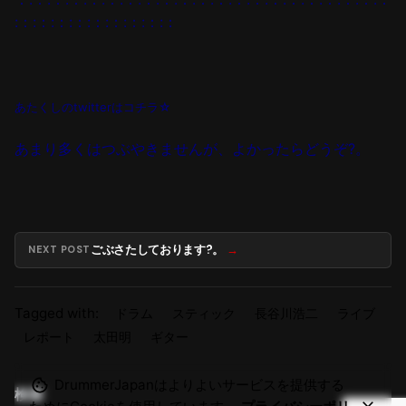
:：:：:：:：:：:：:：:：:：
あたくしのtwitterはコチラ☆
あまり多くはつぶやきませんが、よかったらどうぞ?。
ごぶさたしております?。
NEXT POST
Tagged with:
ドラム
スティック
長谷川浩二
ライブ
レポート
太田明
ギター
DrummerJapanはよりよいサービスを提供する
検索