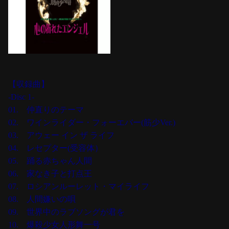
【収録曲】
-Disc 1-
01. 仲直りのテーマ
02. ワインライダー・フォーエバー(筋少Ver.)
03. アウェー イン ザ ライフ
04. レセプター(受容体）
05. 踊る赤ちゃん人間
06. 家なき子と打点王
07. ロシアンルーレット・マイライフ
08. 人間嫌いの唄
09. 世界中のラブソングが君を
10. 爆殺少女人形舞一号