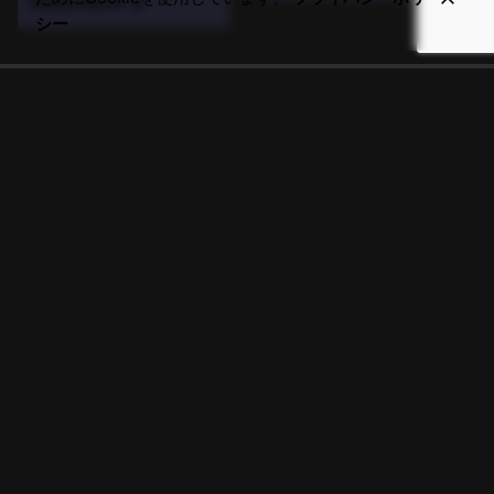
Read More
ル...
は...
シー
X.
/
Insta.
/
YouTube
/
Fb.
DrummerJAPANを一緒に創りませんか?
メールでお気軽にお問い合わせください。
hello@drummerjapan.com