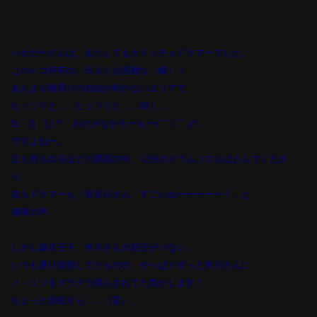
ハセガーさんは、またしてもカドッチョドラマーでした。
このハコ特有の、出入りも困難な（爆）！
あんまり腕周りの自由が利かないエリアで、
ヒッソリと……ヒッソリと……叩く……
Σ
(
゜Д゜
||;)
？ わけがなかろーもー
(
￣▽￣
;)!!
。
ですよねー。
立ち見も出るほどの満員の中、
12
分のドラムソロもはさんでくださ
り、
友人ドラマーも「長谷川さん、すごいねーーーーー！」と
感嘆の声。
しかし爆音王子、米川さんの音圧がパない。
いつも通り覚悟してたものの、やっぱりずっと米川さんに
ノ－ミソをグラグラ揺らされてた気がします！
ちょっと目眩すら……（笑）。