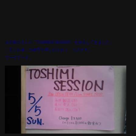
永井敏己さんの「
TOSIHIMI SESSION
」を拝見してきました。
「荒くれ者」の称号を押し付けあう、３人デス。
どーぞどーぞ。