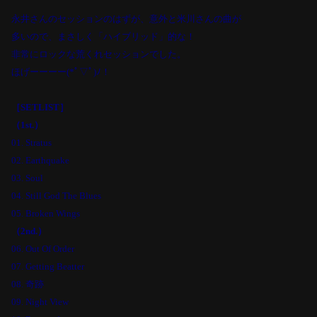
永井さんのセッションのはずが、意外と米川さんの曲が
多いので、まさしく「ハイブリッド」的な！
非常にロックな荒くれセッションでした。
ほげーーーー(*ﾟ▽ﾟ)ﾉ！
［
SETLIST
］
（
1st.
）
01. Stratus
02. Earthquake
03. Soul
04. Still God The Blues
05. Broken Wings
（
2nd.
）
06. Out Of Order
07. Getting Beatter
08.
奇跡
09. Night View