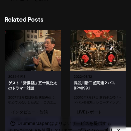
Related Posts
2024-11/18
2022-06/12
ゲスト「猪俣 猛」五十嵐公太
長谷川浩二 超高速２バス
のドラマー対談
BPM199.1
2007年2月12日収録 猪俣先生に
20010年7月27日 筋肉少女帯「ヘ
初めてお会いしたのが、この五十
ドバン発電所」レコーディング・
嵐公太さんのソロDVDのドラマー
スタジオ 今年の夏の暑さは、ここ
インタビュー・対談
LIVEレポート
対談のロケでした。田端にある
数年でもかなりのものです
RCCドラムスクールと併設のライ
が……。そんな暑さもブッ飛ぶ動
LIVEレポート
ブができるレンタルスペースにお
画を、ご紹介します！！！ という
DrummerJapanはよりよいサービスを提供する
Read More
邪魔しました。 とてもジェント
わけで、前回のblogネタの答え
ためにCookieを使用しています。
プライバシーポリ