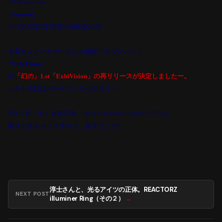
10. Barracuda
（
encore
）
11. DANCE OF THE HARLEQUIN
永井さんとハセガーさんの超絶プログレバンド、
"ExhiVision"
の
「幻の」
1.st
「
ExhiVision
」の再リリースが決定しましたー。
しかも今回はボーナストラック入り～。
5
月
11
日（土）＠吉祥寺
Silver Elephant
でのライブでも
購入できるそうですので、是非どうぞー。
淳士さんと、光るアイツの正体。REACTORZ
NEXT POST
illuminer Ring（その２）