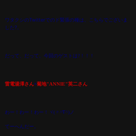
ワタクシのTwitterでのド緊張の種は、こちらでございま
した?。
だって、だって。
今回のゲストは?！！！
雷電湯澤さん
×
菊地"ANNIE"英二さん
わー！わー！わー！
ヾ(〃^∇^)ノ
てーへんだー。