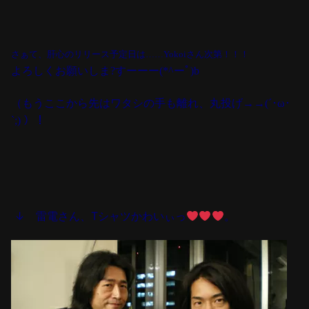
さぁて、肝心のリリース予定日は……Yokoiさん次第！！！
よろしくお願いしま?すーーー(*^ーﾟ)b
（もうここから先はワタシの手も離れ、丸投げ→→(´･ω･
`;) ）！
↓ 雷電さん、Tシャツかわいぃっ
。