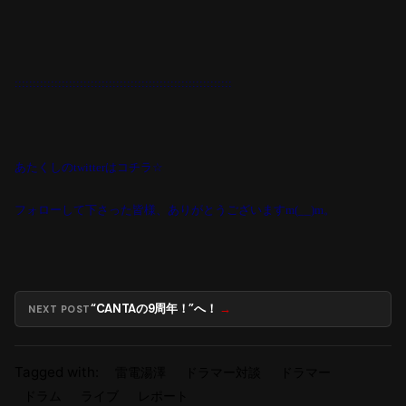
::::::::::::::::::::::::::::::::::::::::::::::::::::::::::::
あたくしの
twitter
はコチラ
☆
フォローして下さった皆様、ありがとうございます
。
m(__)m
“CANTAの9周年！”へ！
NEXT POST
Tagged with:
雷電湯澤
ドラマー対談
ドラマー
ドラム
ライブ
レポート