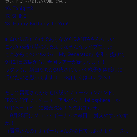
ラストはおなじみの曲で終了！
16. Tonight3
17. SHINE
18. Happy Birthday To You!
面白い試みだらけでありながらCANTAさんらしい，
これから語り草になるようなそんなライブでした！
これからこのアルバム「My Generator」を引っ提げて、
9月21日広島から、全国ツアーが始まります！
ワタシも、新曲たちが熟成されていく様子を体感しに
伺いたいと思ってます！
⇒詳しくはコチラへ！
そして雷電さんからも伝説のフュージョンバンド、
“RX”の11年ぶりの
ニューアルバム「Heliosphere」
が
9月25日（水）に発売決定！とのお知らせ。
「9月25日はジョン・ボーナムの命日！ 覚えやすいです
ね！
（雷電さんの）おばーちゃんの命日でもあります！ さら