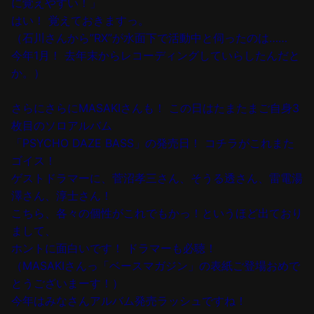
に覚えやすい！」
はい！ 覚えておきますっ。
（石川さんから”RX”が水面下で活動中と伺ったのは……
今年1月！ 去年末からレコーディングしていらしたんだと
か。）
さらにさらに
MASAKIさんも
！ この日はたまたまご自身3
枚目のソロアルバム
「PSYCHO DAZE BASS」の発売日
！ コチラがこれまた
ゴイス！
ゲストドラマーに、菅沼孝三さん、そうる透さん、雷電湯
澤さん、淳士さん！
こちら、各々の個性がこれでもかっ！というほど出ており
まして、
ホントに面白いです！ ドラマーも必聴！
（MASAKIさんっ「ベースマガジン」の表紙ご登場おめで
とうございまーす！）
今年はみなさんアルバム発売ラッシュですね！