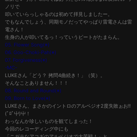
ノリで
叩いていらっしゃるのは初めて拝見しましたー。
でもなんでしょう、同期モノだってやっぱり雷電さんは雷
電さん！
生身の人が叩いてるっ！っていうビートがたまらん。
05. Flower Song(※)
06. Goo-Choki-Pah(※)
07. Forgiveness(※)
-MC-
LUKEさん「どう？ 拷問4曲続き！」（笑）。
そんなことありません！！！
08. Round and Round(※)
09. Born to Love(※)
LUKEさん、まさかのイントロのアルペジオ2度失敗ぉお!!
(ﾟﾛﾟ屮)屮！
わっなんか珍しいものを観てしまった！
今回のレコーディング中にも
「ニガテなアコギのアルペジオで大苦戦！」と