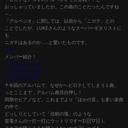
おっしゃっていましたが、この曲のことだったんですね
～。
「アルペジオ」に関しては、以前から「ニガテ」との
ことでしたが、LUKEさんのようなスーパーギタリストに
も
ニガテはあるのか……と驚いたものです。
-MC-
メンバー紹介！
10. Happy End(※)
11. Make My Day(※)
12. Heartbeat(※)
↑今回のアルバムで、なぜかヘビロテしてしまう１曲。
っとここまで，アルバム曲目白押し！
同期やピアノなど、これまでより「ほかの音」も多い楽曲
の中で、
どっしりとしていて「信頼の塊」のような
雷電さんの一打一打にウットリですーΣ(|||▽||| )。