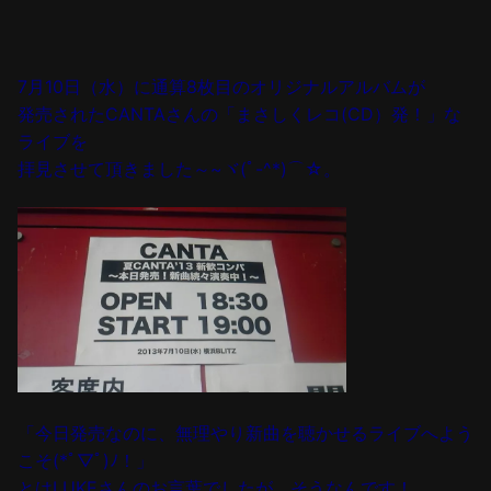
7月10日（水）に通算8枚目のオリジナルアルバムが
発売された
CANTAさんの
「まさしくレコ(CD）発！」な
ライブを
拝見させて頂きました～~ヾ(ﾟ-^*)⌒☆。
「今日発売なのに、無理やり新曲を聴かせるライブへよう
こそ(*ﾟ▽ﾟ)ﾉ！」
とはLUKEさんのお言葉でしたが、そうなんです！