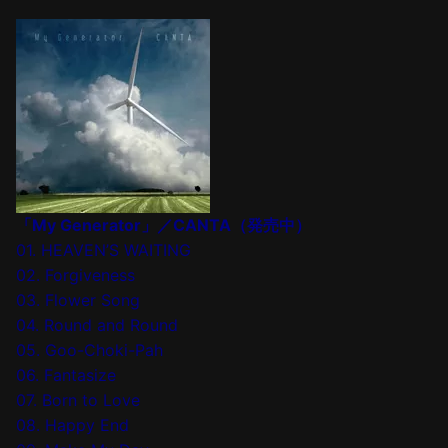
「My Generator」／CANTA（発売中）
01. HEAVEN’S WAITING
02. Forgiveness
03. Flower Song
04. Round and Round
05. Goo-Choki-Pah
06. Fantasize
07. Born to Love
08. Happy End