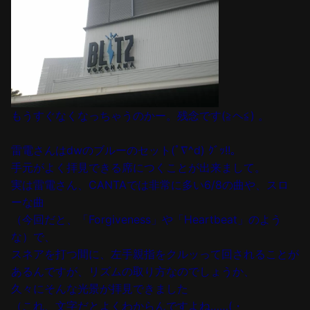
もうすぐなくなっちゃうのかー。残念です(≧ヘ≦) 。
雷電さんはdwのブルーのセット(ﾟ∇^d) ｸﾞｯ!!。
手元がよく拝見できる席につくことが出来まして。
実は雷電さん、CANTAでは非常に多い6/8の曲や、スロ
ーな曲
（今回だと、「Forgiveness」や「Heartbeat」のよう
な）で、
スネアを打つ間に、左手親指をクルッって回されることが
あるんですが、リズムの取り方なのでしょうか、
久々にそんな光景が拝見できました
（これ、文字だとよくわからんですよね……(・