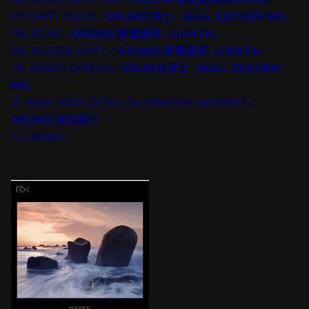
07. DIRTY DROP／
DRUMS:淳士（BULL ZEICHEN 88）
08. SCAR／
DRUMS:雷電湯澤（CANTA）
09. POISON SHIFT／
DRUMS:雷電湯澤（CANTA）
10. ZANZO CIRCUS／
DRUMS:淳士（BULL ZEICHEN
88）
11. RACE WITH DEVIL ON SPANISH HIGHWAY／
DRUMS:菅沼孝三
12. IRONIC