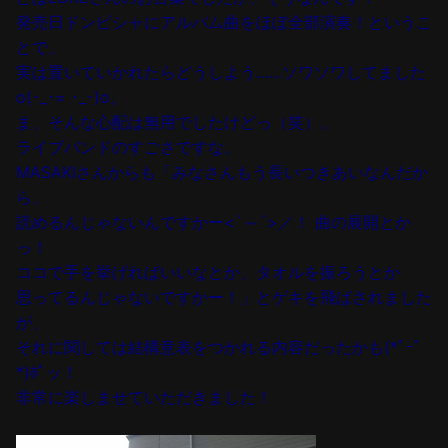
発売日ドンピシャにアルバム曲をほぼ全部演奏！というこ
とで、
実は置いていかれたらどうしよう……ソワソワしてました
o(･_･= ･_･)o。
ま、そんな心配は無用でしたけどっ（笑）。
ライブバンドのすごさですな。
MASAKIさんからも「みなさんもう長いつきあいなんだか
ら、
読めるんじゃないんですかー<`～´>／！ 曲の展開とか
っ！
ココで手を挙げればいいなとか、タオルを振ろうとか
思ってるんじゃないですかー！」とゲキを飛ばされました
が、
それに関しては結構意表をつかれる内容だったかも(*ﾟｰﾟ
*)ﾎﾟッ！
非常に楽しませていただきました！