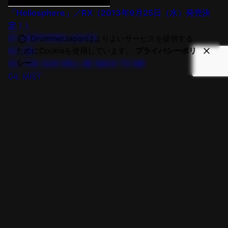
「Heliosphere」／RX（2013年9月25日（水）発売決
定！）
01. NORTHERN LIGHTS
DrummerJapanはよりよいサービスを提供する
ためにCookieを使用しています。
プライバシーポリ
02. DB
シー
03. THE SUN WILL BE BACK TO ME
04. MIST
05. SILLY BEAN
06. CIRCLE
07. FROM DAWN TILL DUSK
筋肉少女帯さん メジャーデビュー25周年記念ライ
NEXT POST
ブ！！！
Tagged with:
ライブ
レポート
検索