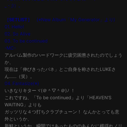
_・;)）。
［SETLIST］
(※New Album「My Generator」より)
01. Hello!
02. So Alive
03. To be continued
-MC-
アルバム製作のハードワークに疲労困憊されたのでしょう
か、
現在は「伸びきったバネ」とご自身を称されたLUKEさ
ん……（笑）。
04. Fantasize(※)
いきなりキターヾ(＠＾▽＾＠)ﾉ ！
これですね、「To be continued」より「HEAVEN’S
WAITING」よりも
ガッツリな４つ打ちクラブチューン！ なんかとっても意
外というか、
新鮮というか。瞬間ではあったもののあんなに横揺れノリ