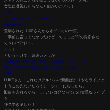
スネアの聴こえるか聴こえないかのフレーズも、
実際に凝視したらなんと細かいことっ！
-MC-
13. HEAVEN’S WAITING(※)
(encore)
登場されたLUKEさんからオドロキの一言。
「事前に言ってなかったけど、ちょっとPVの撮影させ
てヾ(〃^∇^)ﾉ！」
えッ！
というわけで、急遽カメラが！
14. HEAVEN’S WAITING（PV撮影／メンバー）
15. HEAVEN’S WAITING（PV撮影／全体）
-MC-
LUKEさん「これだけアルバムの新曲ばかりやるライブは
もうこの先ないだろうし、ツアーになったら、
旧曲も入れるから……」とレコ発ならではの貴重なライブ
を
拝見できました！