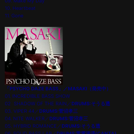
09. Make My Day
10. Heartbeat
11. Gone
「PSYCHO DAZE BASS」／MASAKI（発売中）
01. INCREDIBLE BASS SHOW
02 SHADOW OF THE RAIN／
DRUMS:そうる透
03. VIPER 44／
DRUMS:菅沼孝三
04. NITE WALKER／
DRUMS:菅沼孝三
05. HYBRID ROMANCE／
DRUMS:そうる透
06. SOLID BASS LAB／
DRUMS:雷電湯澤(CANTA)