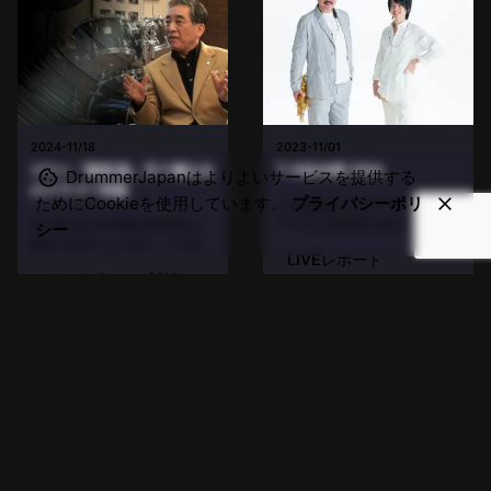
2024-11/18
2023-11/01
ゲスト「猪俣 猛」五十嵐公太
T-SQUARE 45th
DrummerJapanはよりよいサービスを提供する
のドラマー対談
ためにCookieを使用しています。
プライバシーポリ
この投稿はパスワードで保護され
ているため抜粋文はありません。
2007年2月12日収録 猪俣先生に
シー
初めてお会いしたのが、この五十
LIVEレポート
嵐公太さんのソロDVDのドラマー
インタビュー・対談
対談のロケでした。田端にある
RCCドラムスクールと併設のライ
Read More
LIVEレポート
ブができるレンタルスペースにお
邪魔しました。 とてもジェント
Read More
ル...
X.
/
Insta.
/
YouTube
/
Fb.