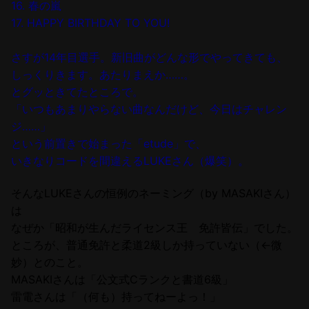
16. 春の嵐
17. HAPPY BIRTHDAY TO YOU!
さすが14年目選手。新旧曲がどんな形でやってきても、
しっくりきます。あたりまえか……。
とグッときてたところで。
「いつもあまりやらない曲なんだけど、今日はチャレン
ジ……」
という前置きで始まった「etude」で、
いきなりコードを間違えるLUKEさん（爆笑）。
そんなLUKEさんの恒例のネーミング（by MASAKIさん）
は
なぜか「昭和が生んだライセンス王 免許皆伝」でした。
ところが、普通免許と柔道2級しか持っていない（←微
妙）とのこと。
MASAKIさんは「公文式Cランクと書道6級」
雷電さんは「（何も）持ってねーよっ！」