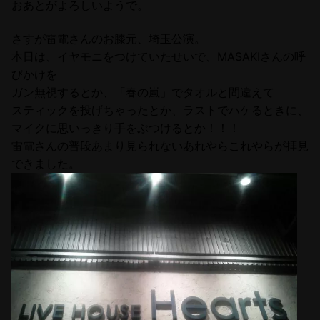
おあとがよろしいようで。
さすが雷電さんのお膝元、埼玉公演。
本日は、イヤモニをつけていたせいで、MASAKIさんの呼
びかけを
ガン無視するとか、「春の嵐」でタオルと間違えて
スティックを投げちゃったとか、ラストでハケるときに、
マイクに思いっきり手をぶつけるとか！！！
雷電さんの普段あまり見られないあれやらこれやらが拝見
できました。