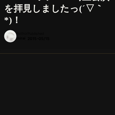
を拝見しましたっ(´▽｀
*)！
Author
Published
mirai
2015-05/15