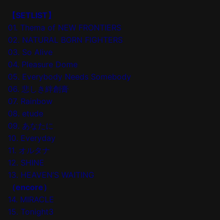
【SETLIST】
01. Thema of NEW FRONTIERS
02. NATURAL BORN FIGHTERS
03. So Alive
04. Pleasure Dome
05. Everybody Needs Somebody
06. 悲しき絆創膏
07. Rainbow
08. etude
09. あなたに
10. Everyday
11. オルタナ
12. SHINE
13. HEAVEN’S WAITING
（encore）
14. MIRACLE
15. Tonight3