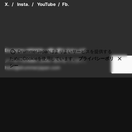
X.
/
Insta.
/
YouTube
/
Fb.
DrummerJAPANを一緒に創りませんか?
DrummerJapanはよりよいサービスを提供する
ためにCookieを使用しています。
プライバシーポリ
メールでお気軽にお問い合わせください。
シー
hello@drummerjapan.com
メンバー登録