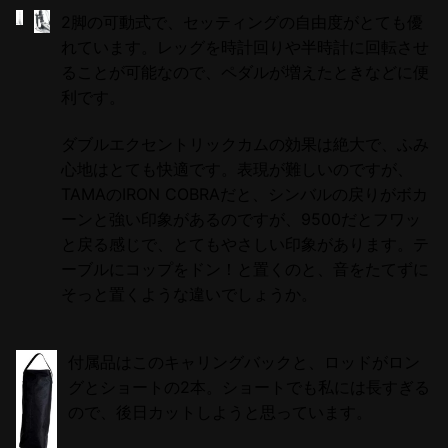
2脚の可動式で、セッティングの自由度がとても優
れています。レッグを時計回りや半時計に回転させ
ることが可能なので、ペダルが増えたときなどに便
利です。
ダブルエクセントリックカムの効果は絶大で、ふみ
心地はとても快適です。表現が難しいのですが、
TAMAのIRON COBRAだと、シンバルの戻りがボカ
ーンと強い印象があるのですが、9500だとフワッ
と戻る感じで、とてもやさしい印象があります。テ
ーブルにコップをドン！と置くのと、音をたてずに
そっと置くような違いでしょうか。
付属品はこのキャリングバックと、ロッドがロン
グとショートの2本。ショートでも私には長すぎる
ので、後日カットしようと思っています。