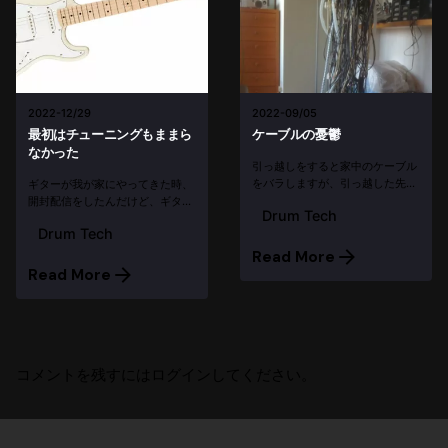
2022-12/29
2022-09/05
最初はチューニングもままら
ケーブルの憂鬱
なかった
引っ越しをすると家中のケーブル
をバラしますが、引っ越した先で
ギターが我が家にやってきた時、
こうなります。 どうやっても毎回
開封配信をしたんだけど、ギター
Drum Tech
絡み合って、私の手には負えませ
のチューニングもちゃんと出来な
Drum Tech
ん。 だれか助けてください！ そ
かった。クリップチューナーを使
の後 2011年はJOJO MAYERと同
っても全然安定しないんだよ
Read More
じセッティングにしていま...
（涙） 残念ながら、その時の動画
Read More
は残ってなかった。 1時間位やっ
ても、まと...
コメントを残すにはログインしてください。