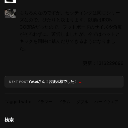
もちろんなのですが、セッティングは同じシリー
ズなので、ぴたりと決まります。以前はIRON
COBRAだったので、フットボードのサイズや角度
がそろわずに、苦労しましたが、今ではハットと
キックを同時に踏んだりできるようになりまし
た。
更新：1316229696
Yokoiさん！お疲れ様でした！
NEXT POST
Tagged with:
ドラマー
ドラム
ダブル
ハードウエア
検索