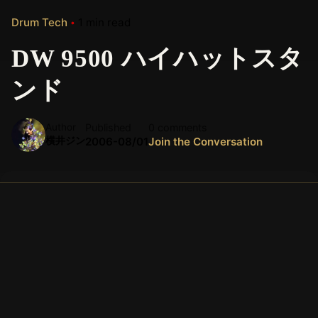
Drum Tech
1 min read
DW 9500 ハイハットスタ
ンド
Author
Published
0 comments
横井ジン
2006-08/01
Join the Conversation