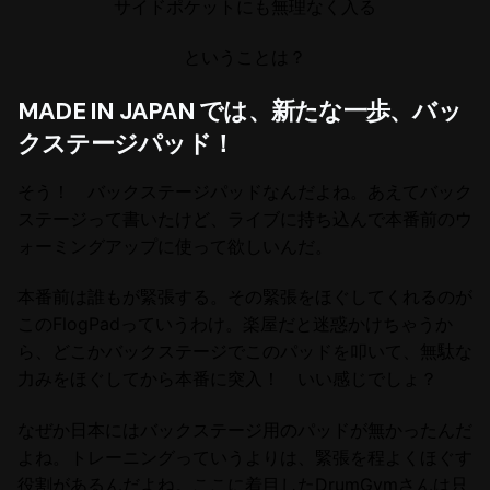
サイドポケットにも無理なく入る
ということは？
MADE IN JAPAN では、新たな一歩、バッ
クステージパッド！
そう！ バックステージパッドなんだよね。あえてバック
ステージって書いたけど、ライブに持ち込んで本番前のウ
ォーミングアップに使って欲しいんだ。
本番前は誰もが緊張する。その緊張をほぐしてくれるのが
このFlogPadっていうわけ。楽屋だと迷惑かけちゃうか
ら、どこかバックステージでこのパッドを叩いて、無駄な
力みをほぐしてから本番に突入！ いい感じでしょ？
なぜか日本にはバックステージ用のパッドが無かったんだ
よね。トレーニングっていうよりは、緊張を程よくほぐす
役割があるんだよね。ここに着目したDrumGymさんは只