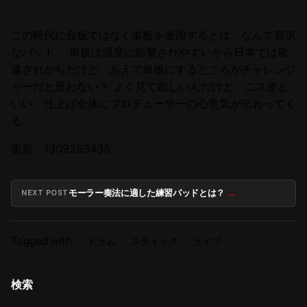
この時代に合板ではなく単板を使用するとは、なんて贅沢
なパッド。 単板は湿度に影響されやすいから日本では敬
遠されがちだけど、あえて単板にするところがチャレンジ
ャーだと思わない？ よく見て欲しいんだけど、ニス塗と
いい、仕上げ全体にプロデューサーの心意気が伝わってく
る。
更新：1309253435
モーラー奏法に適した練習パッドとは？
NEXT POST
Tagged with:
ドラム
スティック
ライブ
検索