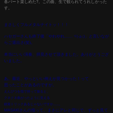
各パート楽しめた?。この曲、生で観られてうれしかった
す。
まさしくフルメタルナイトッ！！！
ハセガーさんも終了後「やれやれ……ヾ(-д-;)」と言いなが
らご退出さ(笑)。
本当にいい演奏、拝見させて頂きました。ありがとうござ
いました。
あ。最
近、やっといい例えが見つかった！って
思ったことがあるのですが。
えんぴつを指で持って振ると、
クネクネ曲がったように見える
錯覚トリックあるじゃないですか……。
MASAKIさんの指って、まさにアレと同じで、ずっと見て