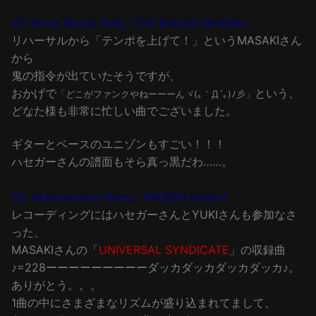
07. Some Skunk Funk／The Brecker Brothers
リハーサルから「テンポを上げて！」というMASAKIさん
から
鬼の指令が出ていたそうですが、
おかげで
という、
「どこがファンクやねーーーんヾ(｡｀Д´｡)ﾉ彡」
どなた様も非常に忙しい曲でございました。
ギターとベースのユニゾンもすごい！！！
ハセガーさんの譜面もそら真っ黒だわ……。
08. Achievement Need／MASAKI project
レコーディングにはハセガーさんとYUKIさんも参加なさ
った、
MASAKIさんの「
UNIVERSAL SYNDICATE
」の収録曲
♪=228ーーーーーーーーーダッカダッカダッカダッカ♪。
ありがとう。。。
1曲の中にさまざまなリズムが盛り込まれてまして、