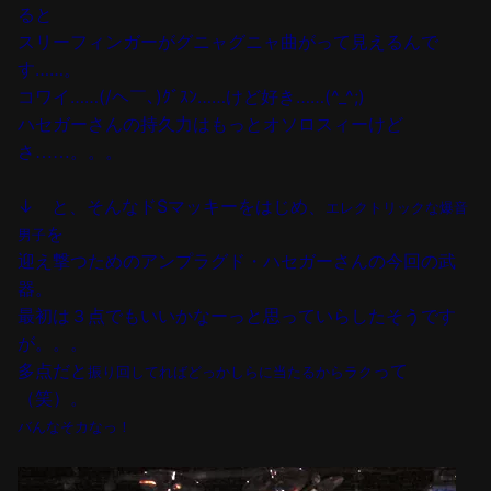
ると
スリーフィンガーがグニャグニャ曲がって見えるんで
す……。
コワイ……(/ヘ￣､)ｸﾞｽﾝ……けど好き……(^_^;)
ハセガーさんの持久力はもっとオソロスィーけど
さ……。。。
↓ と、そんなドSマッキーをはじめ、
エレクトリックな爆音
を
男子
迎え撃つためのアンプラグド・ハセガーさんの今回の武
器。
最初は３点でもいいかなーっと思っていらしたそうです
が。。。
多点だと
って
振り回してればどっかしらに当たるからラク
（笑）。
バんなそカなっ！