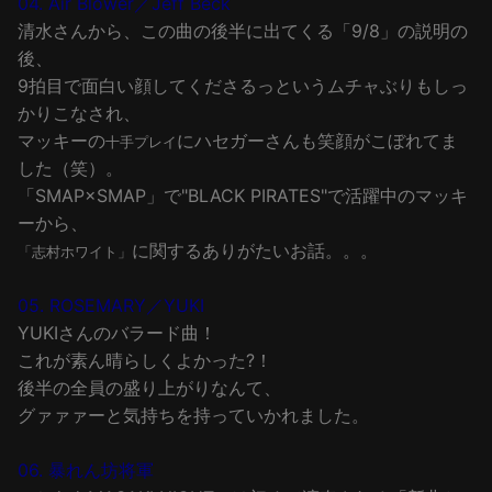
04. Air Blower／Jeff Beck
清水さんから、この曲の後半に出てくる「9/8」の説明の
後、
9拍目で面白い顔してくださるっというムチャぶりもしっ
かりこなされ、
マッキーの
にハセガーさんも笑顔がこぼれてま
十手プレイ
した（笑）。
「SMAP×SMAP」で"BLACK PIRATES"で活躍中のマッキ
ーから、
に関するありがたいお話。。。
「志村ホワイト」
05. ROSEMARY／YUKI
YUKIさんのバラード曲！
これが素ん晴らしくよかった?！
後半の全員の盛り上がりなんて、
グァァァーと気持ちを持っていかれました。
06. 暴れん坊将軍