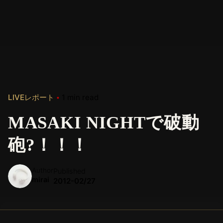
LIVEレポート
1 min read
MASAKI NIGHTで破動
砲?！！！
Author
Published
mirai
2012-02/27