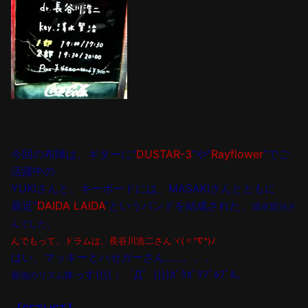
今回の布陣は、ギターに"
DUSTAR-3
”や"
Rayflower
”でご
活躍中の
YUKIさんと、
キーボードには、MASAKIさんとともに
最近"
DAIDA LAIDA
”というバンドを結成された、
清水賢治さ
んでした。
んでもって、ドラムは、長谷川浩二さんヾ(〃^∇^)ﾉ
はい、マッキーとハセガーさん……。。。
っす((((；゜Д゜))))ｶﾞｸｶﾞｸﾌﾞﾙﾌﾞﾙ。
最強のリズム隊