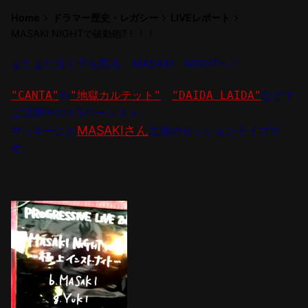
Home
ドラマー歴史・レガシー
LIVEレポート
MASAKI NIGHTで破動砲?！！！
またまた泣く子も黙る、MASAKI NIGHTへ！
"CANTA"
や
"
地獄カルテット
"
、
"DAIDA LAIDA"
などで
ご活躍中のドSベーシスト、
MASAKI
さん
マッキーこと
主催のセッションライブで
す。