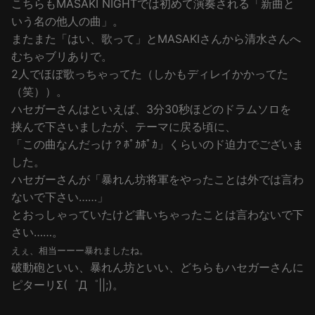
こちらもMASAKI NIGHTでは初めて演奏される「新曲と
いう名の他人の曲」。
またまた「はい、歌って」とMASAKIさんから清水さんへ
むちゃブリありで。
2人でほぼ歌っちゃってた（しかもディレイかかってた
（笑））。
ハセガーさんはといえば、3分30秒ほどのドラムソロを
挟んで下さいましたが、テーマに戻る頃に、
「この曲なんだっけ？ﾎﾟｶﾎﾟｶ」くらいのド迫力でございま
した。
暴れん坊将軍をやったことは外では言わ
ハセガーさんが「
ないで下さい……」
とおっしゃっていたけど書いちゃったことは言わないで下
さい……。
えぇ、相当ーーー暴れましたね。
破動砲といい、暴れん坊といい、どちらもハセガーさんに
ピターリΣ(゜Д゜||;)。