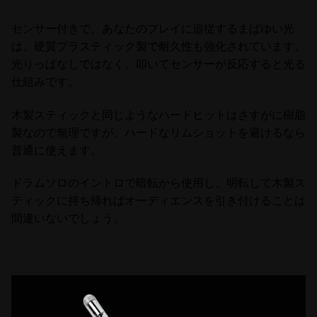
センサー付きで、あなたのプレイに追従するまばゆい光
は、硬質プラスティック製で耐久性も強化されています。
光りっぱなしではなく、叩いてセンサーが反応すると光る
仕組みです。
木製スティックと同じようなハードヒットはさすがに樹脂
製なので無理ですが、ハードなリムショットを避けるなら
普通に使えます。
ドラムソロのイントロで暗転から使用し、明転して木製ス
ティックに持ち帰ればオーディエンスを引き付けることは
間違いないでしょう。