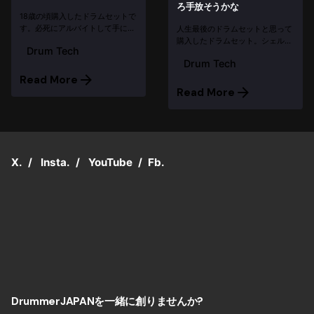
ろ手放そうかな
18歳の頃購入したドラムセットで
す。必死にアルバイトして手に入
人生最後のドラムセットと思って
れた宝物。2バス2タム2フロアな
購入したドラムセット。シェルの
Drum Tech
んだけど、一部しか写真がなく
厚いドラムが主流だった時代に、
Drum Tech
て、絶対どこかのHDDにあるは
あえて８Ply 6Plyで胴鳴りを目指
ず。探せば出てくるかな。
したシリーズで、たとえばピアノ
Read More
BD:26×14″ ...
のような楽器としての魅力を感じ
Read More
たのを今でも覚えています。 シ
ン...
X.
/
Insta.
/
YouTube
/
Fb.
DrummerJAPANを一緒に創りませんか?