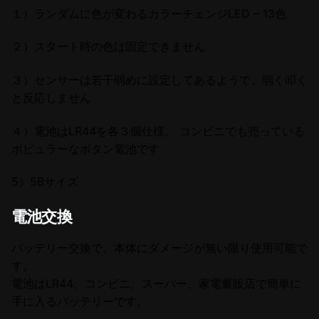
１）ランダムに色が変わるカラーチェンジLED – 13色
２）スタート時の色は固定できません
３）センサーは若干弱めに設定してあるようで、弱く叩く
と反応しません
４）電池はLR44を各３個仕様。 コンビニでも売っている
ポピュラーなボタン電池です
5）5Bサイズ
電池交換
バッテリー交換で、本体にダメージが無い限り使用可能で
す。
電池はLR44、コンビニ、スーパー、家電量販店で簡単に
手に入るバッテリーです。