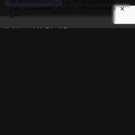
ル...
は...
DrummerJapanはよりよいサービスを提供する
ためにCookieを使用しています。
プライバシーポリ
シー
X.
/
Insta.
/
YouTube
/
Fb.
DrummerJAPANを一緒に創りませんか?
メールでお気軽にお問い合わせください。
hello@drummerjapan.com