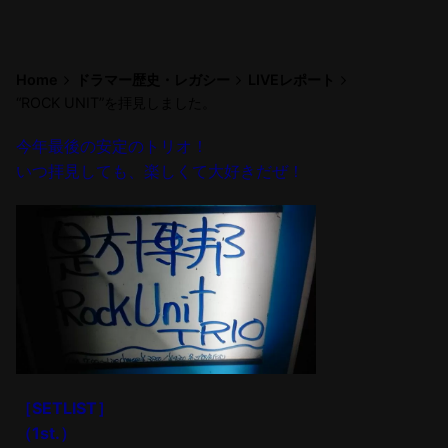
Home
ドラマー歴史・レガシー
LIVEレポート
“ROCK UNIT”を拝見しました。
今年最後の
安定のトリオ！
いつ拝見しても、楽しくて大好きだぜ！
［SETLIST］
（1st.）