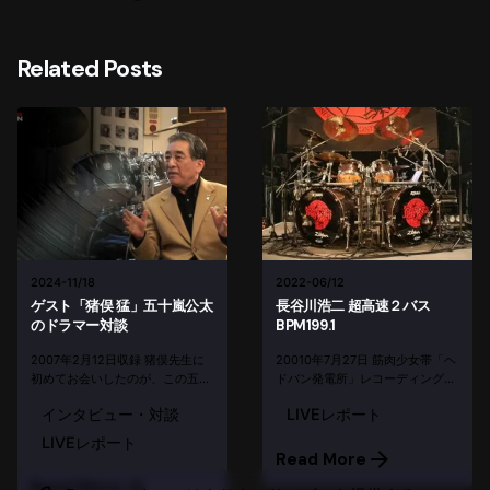
Related Posts
2024-11/18
2022-06/12
ゲスト「猪俣 猛」五十嵐公太
長谷川浩二 超高速２バス
のドラマー対談
BPM199.1
2007年2月12日収録 猪俣先生に
20010年7月27日 筋肉少女帯「ヘ
初めてお会いしたのが、この五十
ドバン発電所」レコーディング・
嵐公太さんのソロDVDのドラマー
スタジオ 今年の夏の暑さは、ここ
インタビュー・対談
LIVEレポート
対談のロケでした。田端にある
数年でもかなりのものです
RCCドラムスクールと併設のライ
が……。そんな暑さもブッ飛ぶ動
LIVEレポート
ブができるレンタルスペースにお
画を、ご紹介します！！！ という
Read More
邪魔しました。 とてもジェント
わけで、前回のblogネタの答え
Read More