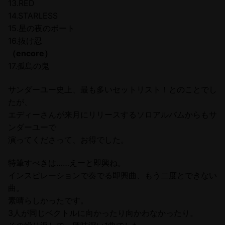
13.RED
14.STARLESS
15.星の夜のボート
16.抜け忍
（encore）
17.孤島の鬼
サンダーユー史上、最も多いセットリスト！とのことでし
たが、
エディーさんが来月にリリースするソロアルバムからもサ
ンダーユーで
演ってくださって、お得でした。
特筆すべきは……えーと即興ね。
インスピレーションで奏でる即興曲、もう二度とできない
曲。
素晴らしかったです。
3人が同じベクトルに向かったり向かわなかったり。