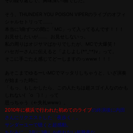
その繰り返しで、興味深い1曲でした。
そう、THUNDER YOU POISON VIPERのライブのオフィ
シャルセトリって……。
本当に1曲ずつの間に「MC」って入ってるんです！！！
お見せしたいが……、お見せしないっ。
私の周りはオジサマばかりでしたが、MCで大爆笑！
ハセガーさんに伝えると「よしよし(*^_^*)v」って。
そこに手ごたえ感じてどーしますのっwww！！！
あそこまでゆるーいMCでマッタリしちゃうと、いざ演奏
が始まった時に
「もっ、もしかしたら、この人たちは超スゴイ人なのかも
しれない(゜o゜)！」って
思っちゃう（←失礼www）。
2010年に横浜で行われた初めてのライブ
の終演後に内田
さんにリクエストした「夜歩く」。
サンダーユーで聴くと超感動。
ちなみに、2年に1曲しか作れない超難産な