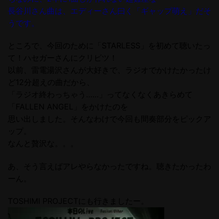
長谷川さん曲は、エディーさん曰く「ギャップ萌え」だそ
うです。
ところで、今回のために「STARLESS」を初めて聴いたっ
て！ハセガーさんにクリビツ！
以前、雷電湯沢さんが大好きで、ラジオでかけたかったけ
ど12分超えの曲だから、
「ラジオ終わっちゃう……」ってなくなくあきらめて
「FALLEN ANGEL」をかけたのを
思い出しました。そんなわけで今回も間奏部分をピックア
ップ。
なんと贅沢な。。。
あ、そう言えばアレやらなかったですね。聴きたかったわ
ーん。
TOSHIMI PROJECTにも行きましたー。