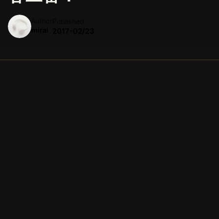
Author
Published
mirai
2017-02/23