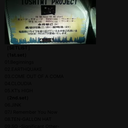
［SETLIST］
（1st.set）
01.Beginnings
02.EARTHQUAKE
03.COME OUT OF A COMA
04.CLOUDIA
05.KT’s HIGH
（2nd.set）
06.JINK
07.I Remember You Now
08.TEN-GALLON HAT
09.SO -Significant Other-