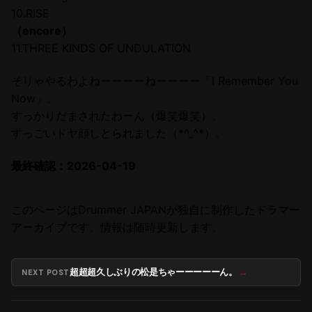
10.RISE
（encore）
11.THREE KINDS OF UNDULATION
そりゃやるわよねーーーーねーーーー「I Remember You
Now」。
すっかりだまされたわーん（爆笑爆笑）。
すっごいドヤ顔しとられました（*^_^*）。
最終確認：2026-04-19
このページはDrummer JAPANが独自に制作したドラマー
アーカイブです。情報は随時更新します。
超超超久しぶりの松是ちゃーーーーーん。
NEXT POST