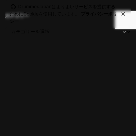
DrummerJapanはよりよいサービスを提供する
ためにCookieを使用しています。
プライバシーポリ
カテゴリー
シー
Related Posts
2024-11/18
2023-11/01
ゲスト「猪俣 猛」五十嵐公太
T-SQUARE 45th
のドラマー対談
この投稿はパスワードで保護され
ているため抜粋文はありません。
2007年2月12日収録 猪俣先生に