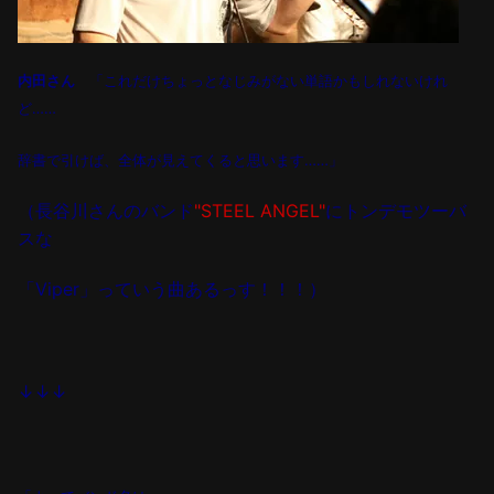
内田さん
「
これだけちょっとなじみがない単語かもしれないけれ
ど
……
辞書で引けば、
全体が見えてくると思います
……
」
（長谷川さんのバンド
"STEEL ANGEL"
にトンデモツーバ
スな
「Viper」っていう曲あ
るっす！！！）
↓↓↓