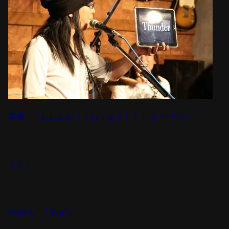
客席
「おおおおうぅおぅぉう！！！ヾ(〃^∇^)ﾉ」
↓↓↓
「You?」
内田さん