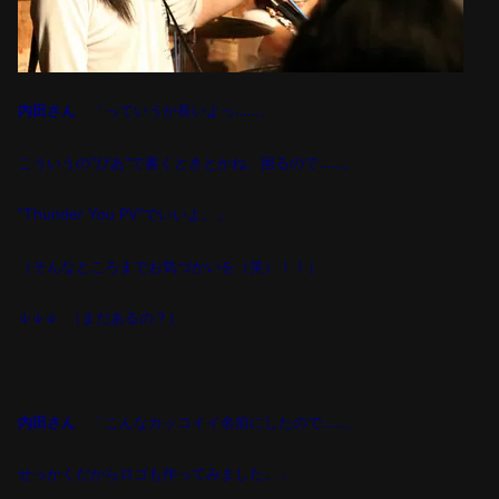
内田さん
「っていうか長いよっ……。
こういうの
"
ぴあ
"
で書くときとかね、
困るので
……
。
"Thunder You PV"
でいいよ。」
（そんなところまでお気づかいを（笑）！！）
↓↓↓
（まだあるの？）
内田さん
「こんなカッコイイ名前にしたので……、
せっかくだからロゴも作ってみました。」