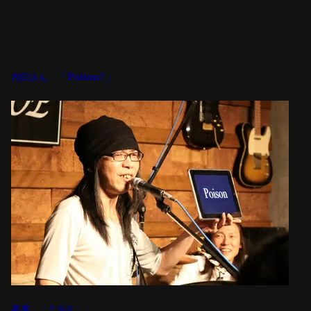
「
Poison?
」
内田さん
客席
「大爆笑」