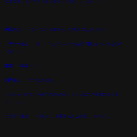
ビカビカってイナズマ走っちゃってるし……（爆）！）
内田さん
「バンバンビガロみたいな衣装にしようか？」
エディーさん
「え……？このバンドは結構
『強い』
バンドなの？
（笑）」
客席
「爆笑！！」
内田さん
「ゲコだけどね……」
（というわけで、今後この
3
人のセッションはこの名前になりま
す
……
。）
エディーさん
「それで……
お客さん来るかな
……(≧ヘ≦)
」