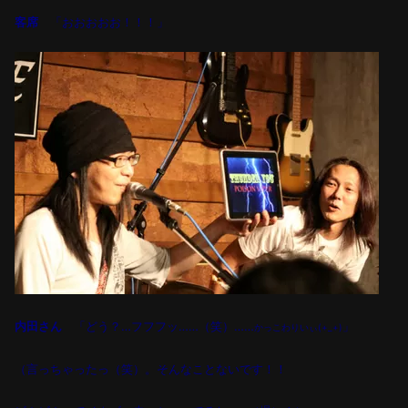
客席
「おおおおお！！！」
内田さん
「どう？
…
フフフッ
……（笑）……
」
かっこわりいぃ(+_+)
（言っちゃったっ（笑）。そんなことないです！！