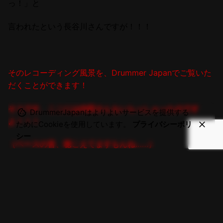
っ！」
と
言われたという長谷川さんですが！！！
そのレコーディング風景を、Drummer Japanでご覧いた
だくことができます！
そうです、ここには内田さんもいらっしゃったのです
DrummerJapanはよりよいサービスを提供する
よ！！！
ためにCookieを使用しています。
プライバシーポリ
シー
（ベースの音、聴こえてますもんね……）