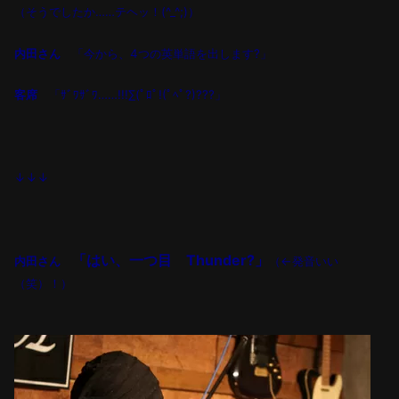
（そうでしたか
……
テヘッ！
(^_^;)
）
内田さん
「今から、
4
つの英単語を出します?」
客席
「ｻﾞﾜｻﾞﾜ……!!!∑(ﾟﾛﾟ!(ﾟﾍﾟ?)???」
↓↓↓
「はい、一つ目
Thunder
?」
内田さん
（
←
発音いい
（笑）！）