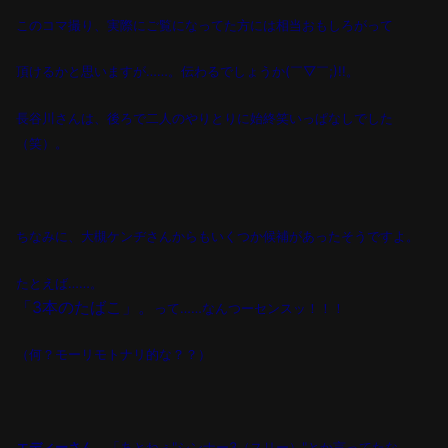
このコマ撮り、実際にご覧になってた方には相当おもしろがって
頂けるかと思いますが
……
。伝わるでしょうか(￣▽￣;)!!。
長谷川さんは、後ろで二人のやりとりに始終笑いっぱなしでした
（笑）。
ちなみに、大槻ケンヂさんからもいくつか候補があったそうですよ。
たとえば……。
「
3
本のたばこ」。
って
……
なんつーセンスッ！！！
（何？モーリモトナリ的な？？）
エディーさん
「あとねぇ"シンナー
3
（スリー）"
とか言ってたな
。