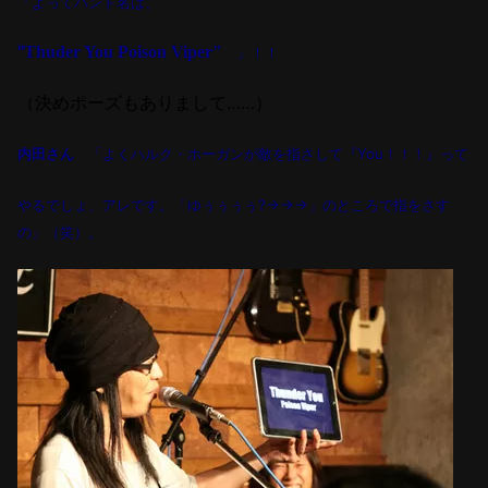
「よってバンド名は、
"
Thuder You Poison Viper"
」！！
（決めポーズもありまして……）
内田さん
「よくハルク・ホーガンが敵を指さして『
You
！！！』って
やるでしょ、アレ
です。「ゆぅぅぅぅ?→→→」のところ
で指をさす
の」（笑）。