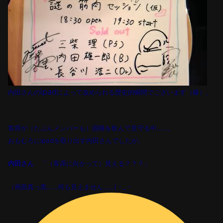
ipad
内田さんの
によって改められる歴史的瞬間でございます（爆）。
客席が（たぶんメンバーも）固唾を飲んで見守る中
……
。
おもむろに
ipad
を取り出す内田さんでしたが。
内田さん
「（客席に向かって）見える？？？」
（画面真っ黒
……
何も見えません……
(
・
_
・