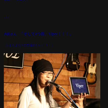
↓↓↓
「そして
4
つ目、
Viper
！！！」
内田さん
（↑またまたVの発音がいい！！！）