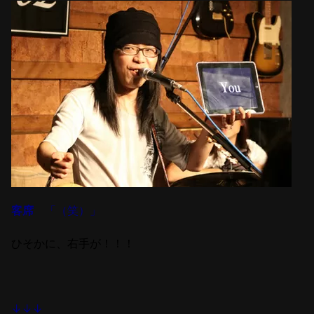
客席
「（笑）」
ひそかに、右手が！！！
↓↓↓