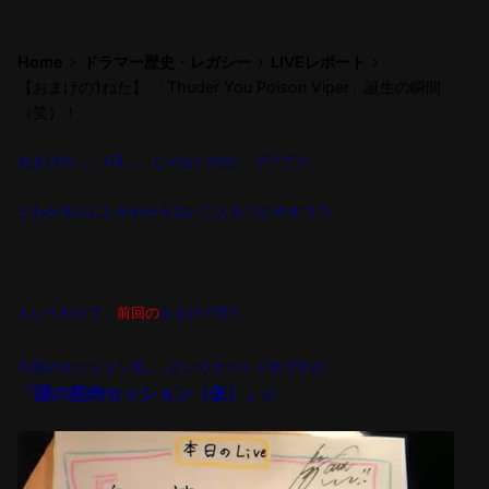
Home
ドラマー歴史・レガシー
LIVEレポート
【おまけの1ねた】 「Thuder You Poison Viper」誕生の瞬間
（笑）！
おまけの……1
日
……
じゃないのか。ブツブツ。
とわかる人にしかわからないことをつぶやきつつ。
というわけで、
前回の
おまけです?。
今回のセッション名
……
というかバンド名ですが、
「謎の筋肉セッション（仮）」
が、