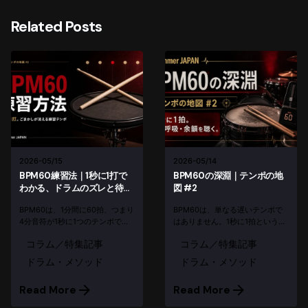
Related Posts
2026-05/15
2026-05/14
BPM60練習法｜1秒に1打で
BPM60の深淵｜テンポの地
わかる、ドラムのズレと待つ
図 #2
力
BPM60は、1分間に60拍、つまり
BPM60は、単なる遅いテンポで
4分音符が1秒に1つのテンポで
はありません。1秒に1拍という静
す。遅いから簡単なのではなく、
かな速度の中で、ドラマーの呼
コラム／特集記事
コラム／特集記事
1打ごとの入口、待ち方、リバウ
吸、間、クリックの間にある自分
ンド、左右差が見えてしまう。ド
の時間感覚が見えてきます。
ドラム・メソッド
ドラム・メソッド
ラマーが1打の精度を確認するた
めの、かなり厳しい練習テンポで
Read More
Read More
す。