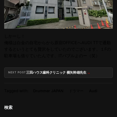
しかーし！
俺様は白金の自宅からから原宿OFFICEへAUDI TTで通勤
するというとても贅沢をしていたのでございます。１Fの
駐車場も借りていたんです、ITバブルよのー（笑）
三田ハウス歯科クリニック 横矢幹雄先生
NEXT POST
Tagged with:
Drummer JAPAN
ドラマー
Audi
検索