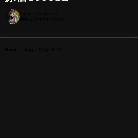
Author
Published
横井ジン
2022-07/27
Home
blog
原宿OFFICE