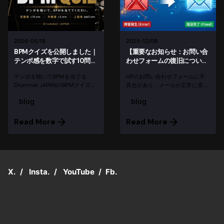
2026-05/18
2025-12/09
BPMクイズを公開しました｜
【重要なお知らせ：お問い合
テンポ感を数字で試す10問チ
わせフォームの復旧につい
ャレンジ
て】
テンポを聴いてBPMを当てる
HPのお問い合わせフォームに不
Drummer JAPANのBPMクイズ。
具合があり、メールが正常に受信
初級者は±10、中級者は±5、上級
できていない状態でした。（現在
blog
blog
者は誤差0 BPM。連続10問正解で
は復旧済みです） もし「最近問い
ランキングに登録できます。
合わせたのに返信がない」という
方がいらっしゃいましたら、大変
Read More
Read More
お手数ですが再度ご連絡いただけ
ますと幸...
X.
/
Insta.
/
YouTube
/
Fb.