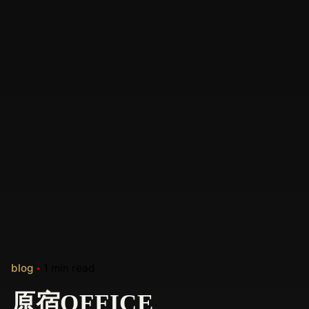
blog
1 min read
原宿OFFICE