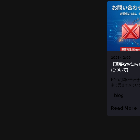
2025-12/09
【重要なお知ら
について】
HPのお問い合わ
常に受信できてい
す） もし「最近
blog
がいらっしゃいま
いただけますと幸..
Read More