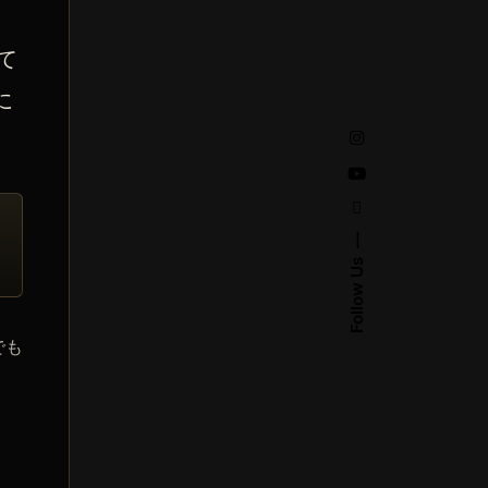
て
に
Follow Us
でも