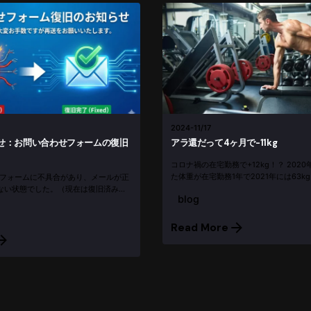
2024-11/17
せ：お問い合わせフォームの復旧
アラ還だって4ヶ月で-11kg
コロナ禍の在宅勤務で+12kg！？ 2020
た体重が在宅勤務1年で2021年には63k
せフォームに不具合があり、メールが正
まったわたくし。「まぁ歳だししょうが
ない状態でした。（現在は復旧済みで
blog
ばあきらめていたんですけど、、、。 やっ
問い合わせたのに返信がない」という方
したら、大変お手数ですが再度ご連絡
.
Read More