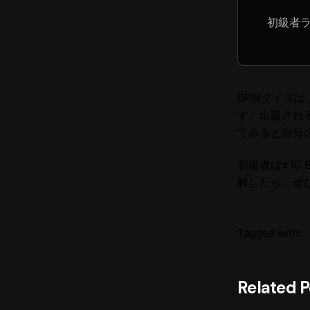
初級者
BPMクイズは
す。出題され
てみると自分
初級者は±10
解したら、ぜ
Tagged with:
Related P