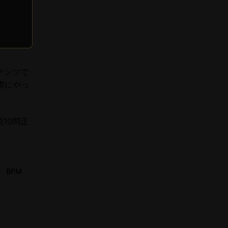
ンテンツで
際にやっ
続10問正
BPM