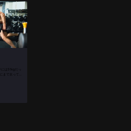
年には51kgだっ
gにまで太ってし
ないかな」と半
ぱり生きる...