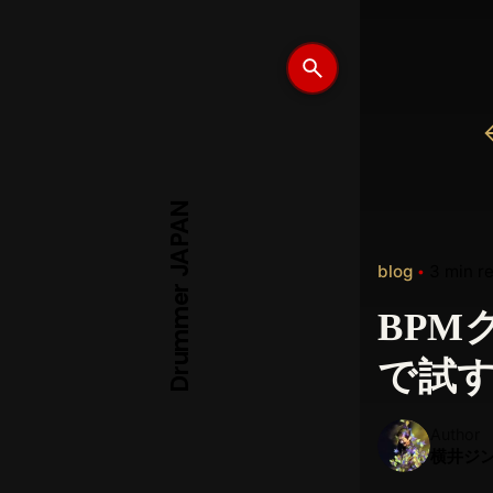
Drummer JAPAN
blog
3 min r
BPM
で試す
Author
横井ジ