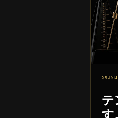
DRUMME
テ
す