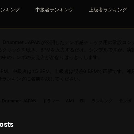
ランキング
中級者ランキング
上級者ランキング
、Drummer JAPANが公開したテンポ感チェック用の常設コ
るクリックを聴き、BPMを入力するだけ。シンプルですが、実
の中のテンポの見え方がかなりはっきりします。
 BPM、中級者は±5 BPM、上級者は誤差0 BPMで正解です。連
ひランキングに名前を残してください。
Drummer JAPAN
ドラマー
AMI
DJ
ランキング
テンポ
osts