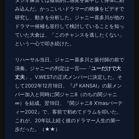
タジオ練習では徹底的に感覚を集中して身体に刻
み込んだ。かっこいいドラマーの映像をビデオで
研究し、動きを分析した。ジャニー喜多川が他の
ドラマー候補も並行して検討していることを知っ
ていた大倉は、「このチャンスを逃したくない」
という一心で叩き続けた。
リハーサル当日、ジャニー喜多川と振付師の前で
演奏。ジャニーの判定は一言──「
ユーだけで大
丈夫
」。V.WESTの正式メンバーに決定した。そ
して2002年12月18日、『J³ KANSAI』の新メン
バー加入と同時に関ジャニ8（のちの関ジャニ
∞）を結成。翌19日、『関ジャニ8 X’masパーテ
ィー2002』で、客前で初めてドラムを叩いた。
これが、20年以上続く彼のドラマー人生の第一
歩だった。（★★）