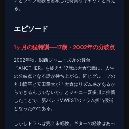
ナとライブ経験を蓄積した特異なキャリアと言え
る。
エピソード
1ヶ月の猛特訓──17歳・2002年の分岐点
2002年秋、関西ジャニーズJr.の舞台
『ANOTHER』を終えた17歳の大倉忠義に、人生
の分岐点となる話が持ち上がる。同じグループの
丸山隆平と安田章大が「大倉はリズム感があるか
らできるんじゃないか」とジャニー喜多川に推薦
したことで、新バンドV.WESTのドラム担当候補
となったのである。
しかしドラムは完全未経験。ギターの経験はあっ