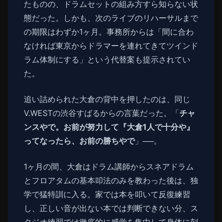
たものの、ドラムセットの組み方すら知らない状
態だった。しかも、次のライブのリハーサルまで
の期限はわずか1ヶ月。事務所からは「間に合わ
なければ東京からドラマーを連れてきてツインド
ラム体制にする」という代替案も提示されてい
た。
追い詰められた大倉の背中を押したのは、同じ
V.WESTの渋谷すばるからの言葉だった。「
チャ
ンスやで。お前が努力して『大倉1人で十分や』
ってなったら、お前の勝ちやで
」──。
1ヶ月の間、大倉はドラム講師からスネアドラム
とフロアタムの基本叩法のみを教わった後は、独
学で猛特訓に入る。家では本を叩いて反復練習
し、正しい音が出ない本では判断できない分、ス