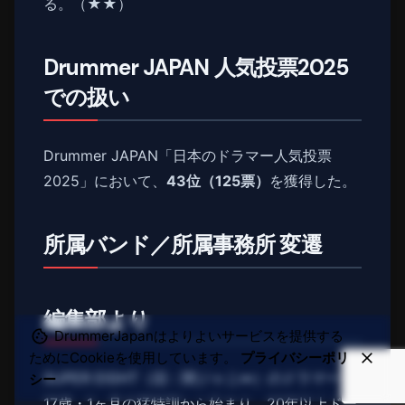
る。（★★）
Drummer JAPAN 人気投票2025
での扱い
Drummer JAPAN「日本のドラマー人気投票
2025」において、
43位（125票）
を獲得した。
所属バンド／所属事務所 変遷
編集部より
DrummerJapanはよりよいサービスを提供する
ためにCookieを使用しています。
プライバシーポリ
SUPER EIGHT（旧：関ジャニ∞）のドラマー。
シー
17歳・1ヶ月の猛特訓から始まり、20年以上ドー