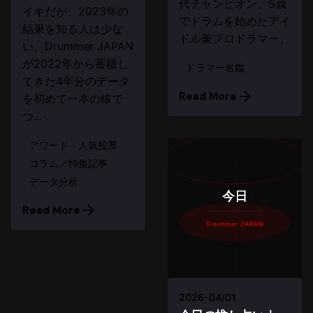
代チャンピオン。5歳
イキだが、2023年の
でドラムを始めたアイ
結果を知る人は少な
ドル兼プロドラマー。
い。Drummer JAPAN
が2022年から蓄積し
ドラマー名鑑
てきた4年分のデータ
Read More
を初めて一本の線で
つ...
アワード・人気投票
コラム／特集記事
データ分析
今日
Read More
Drummer JAPAN
2026-04/01