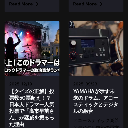
Read More
Read More
2025-12/19
2025-09/23
【クイズの正解】投
YAMAHAが示す未
票数50票超え！？
来のドラム。アコー
日本人ドラマー人気
スティックとデジタ
投票で「高市早苗さ
ルの融合
ん」が猛威を振るっ
アコースティック楽器
た理由
とデジタル技術の両方