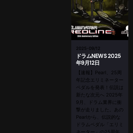
2025-09/12
ドラムNEWS 2025
年9月12日
【速報】Pearl、25周
年記念エリミネーター
ペダルを発表！伝説は
新たな次元へ 2025年
9月、ドラム業界に衝
撃が走りました。あの
Pearlから、伝説的な
ドラムペダル「エリミ
ネーター」の25周年