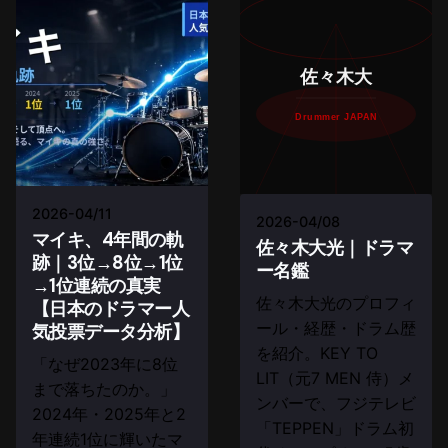
佐々木大
Drummer JAPAN
2026-04/11
2026-04/08
マイキ、4年間の軌
佐々木大光｜ドラマ
跡｜3位→8位→1位
ー名鑑
→1位連続の真実
佐々木大光のプロフィ
【日本のドラマー人
ール・経歴・ドラム歴
気投票データ分析】
を紹介。KEY TO
「なぜ2023年に8位
LIT（元7 MEN 侍）メ
まで落ちたのか。」
ンバーで、フジテレビ
2024年・2025年と2
「TEPPEN」ドラム初
年連続1位に輝いたマ