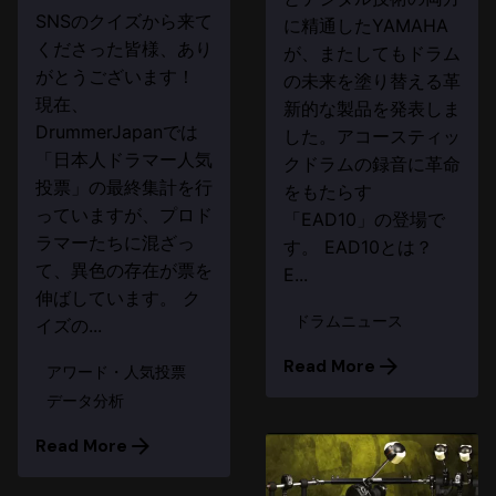
SNSのクイズから来て
に精通したYAMAHA
くださった皆様、あり
が、またしてもドラム
がとうございます！
の未来を塗り替える革
現在、
新的な製品を発表しま
DrummerJapanでは
した。アコースティッ
「日本人ドラマー人気
クドラムの録音に革命
投票」の最終集計を行
をもたらす
っていますが、プロド
「EAD10」の登場で
ラマーたちに混ざっ
す。 EAD10とは？
て、異色の存在が票を
E...
伸ばしています。 ク
ドラムニュース
イズの...
Read More
アワード・人気投票
データ分析
Read More