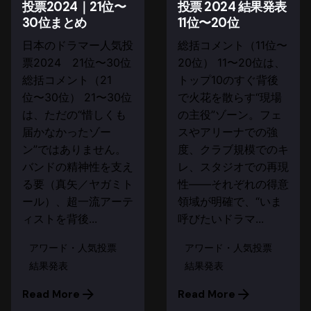
投票2024｜21位〜
投票 2024 結果発表
30位まとめ
11位〜20位
日本のドラマー人気投
総括コメント（11位〜
票2024 21位〜30位
20位） 11〜20位は、
総括コメント（21
トップ10のすぐ背後
位〜30位） 21〜30位
で火花を散らす“現場
は、ただの“惜しくも
の主役”ゾーン。フェ
届かなかったゾー
スやアリーナでの強
ン”ではありません。
度、クラブ規模でのキ
バンドの精神性を支え
レ、スタジオでの再現
る要（真矢／ヤガミト
性――それぞれの得意
ール）、超一流アーテ
領域が明確で、“いま
ィストを背後...
呼びたいドラマ...
アワード・人気投票
アワード・人気投票
結果発表
結果発表
Read More
Read More