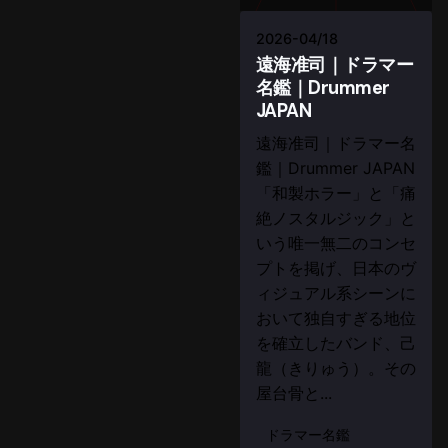
2026-04/18
遠海准司｜ドラマー
名鑑｜Drummer
JAPAN
遠海准司｜ドラマー名
鑑｜Drummer JAPAN
「和製ホラー」と「痛
絶ノスタルジック」と
いう唯一無二のコンセ
プトを掲げ、日本のヴ
ィジュアル系シーンに
おいて独自すぎる地位
を確立したバンド、己
龍（きりゅう）。その
屋台骨と...
ドラマー名鑑