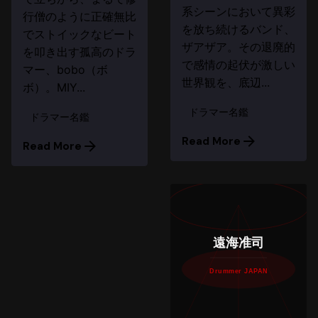
系シーンにおいて異彩
行僧のように正確無比
を放ち続けるバンド、
でストイックなビート
ザアザア。その退廃的
を叩き出す孤高のドラ
で感情の起伏が激しい
マー、bobo（ボ
世界観を、底辺...
ボ）。MIY...
ドラマー名鑑
ドラマー名鑑
Read More
Read More
遠海准司
Drummer JAPAN