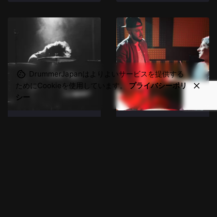
DrummerJapanはよりよいサービスを提供する
ためにCookieを使用しています。
プライバシーポリ
シー
2025-08/17
2022-06/26
日本のドラマー人気
プロドラマーになる
投票 2024 結果発表
には
(1位〜10位)
「プロドラマーとして
DRUMMER JAPAN の
生活ができるようにな
皆様へ この度、「日
るにはどうしたら良い
本のドラマー人気投票
のか？」を私なりに解
2024」にご参加いた
説しようと思います。