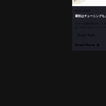
2022-12/29
最初はチューニングも
ギターが我が家にやって
ど、ギターのチューニン
ップチューナーを使っても
Drum Tech
念ながら、その時の動画は
も、まと...
Read More