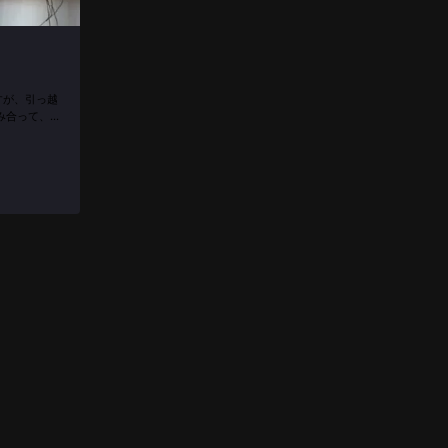
すが、引っ越
み合って、私
！ その後
ていま...