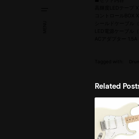
■セット内容
高輝度LEDテープ X
コントロールBOX X
シールドケーブル（3
MENU
LED電源ケーブル（3
ACアダプター 1.5A 
Tagged with:
Dru
Related Post