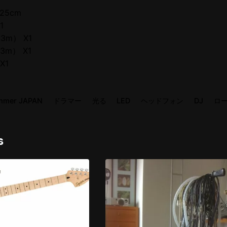
25cm
1
m） X1
m） X1
X1
mmer JAPAN
ドラマー
光る
LED
ヘッドフォン
DJ
ロ
s