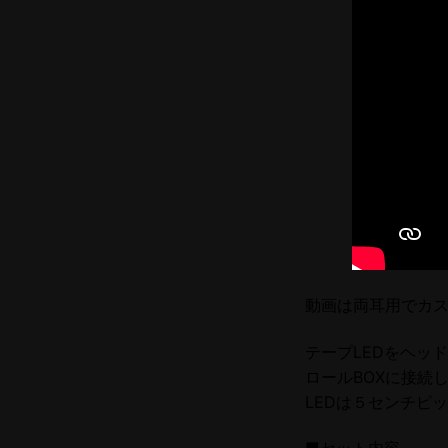
動画は両耳用でカ
テープLEDをヘッ
ロールBOXに接続
LEDは５センチピ