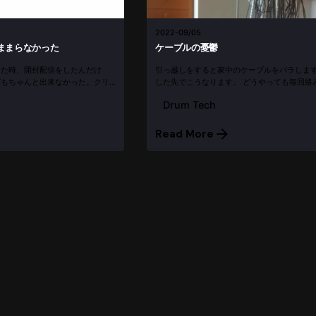
2022-09/05
ままらなかった
ケーブルの憂鬱
きた時、開封配信をしたんだけ
引っ越しをすると家中のケーブルをバラしま
グもちゃんと出来なかった。クリ
した先でこうなります。 どうやっても毎回絡
全然安定しないんだよ（涙） 残
の手には負えません。 だれか助けてください
Drum Tech
残ってなかった。 1時間位やって
2011年はJOJO MAYERと同じセッティングにし
Read More