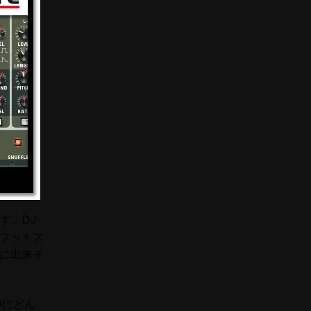
す。DJ
フットス
単に出来そ
Dにどん