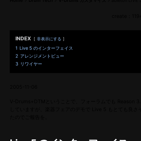
Home
Drum Tech
V-Drums カスタマイズ
ableton LIVE 
create：119
INDEX
非表示にする
1
Live 5 のインターフェイス
2
アレンジメントビュー
3
リワイヤー
2005-11-06
V-Drums+DTMということで、フォーラムでも Reason 3
していますが、楽器フェアのデモで Live 5 もとても良さ
たのでご報告を。