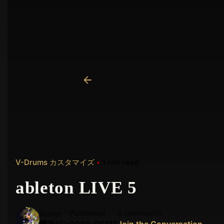
V-Drums カスタマイズ
1 min read
ableton LIVE 5
Published
0 comments
Author
横井ジン