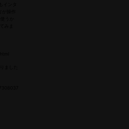
りもインタ
方が操作
い使うか
てみま
html
りました
7308037