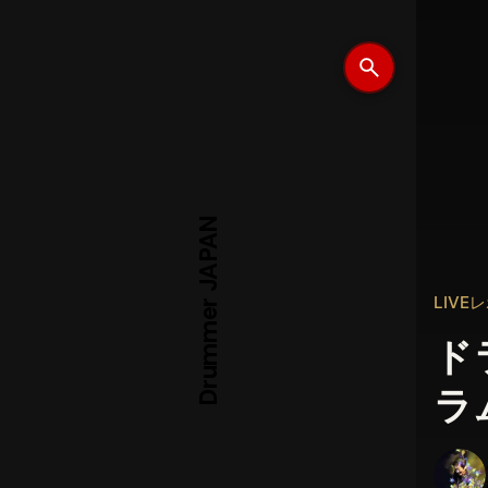
Drummer JAPAN
LIVE
ド
ラ