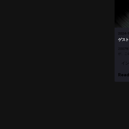
2024-1
ゲスト
200
が、こ
のロケ
イ
設のラ
た。 と
Read