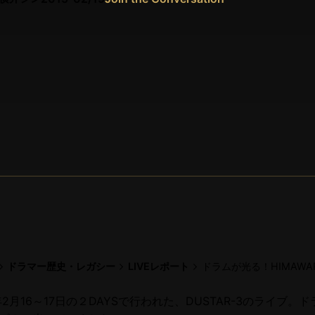
ドラマー歴史・レガシー
LIVEレポート
ドラムが光る！HIMAWA
5年2月16～17日の２DAYSで行われた、DUSTAR-3のライブ。