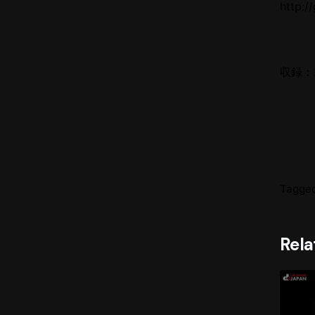
http
収録：
Tagged
Rela