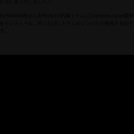
ピカに光っていました！
れHIMAWARIさん自作のLED内蔵ドラムにDrummerJapan開
をインストール。叩くたびにドラムやシンバルが発光するので
ぞ。