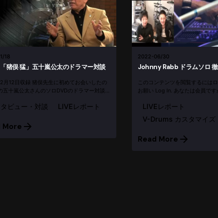
1/18
2022-06/30
「猪俣 猛」五十嵐公太のドラマー対談
Johnny Rabb ドラムソロ
7年2月12日収録 猪俣先生に初めてお会いしたの
このコンテンツを閲覧するにはロ
の五十嵐公太さんのソロDVDのドラマー対談
お願い Log In. あなたは会員で
でした。田端にあるRCCドラムスクールと併
ンタビュー・対談
LIVEレポート
LIVEレポート
イブができるレンタルスペースにお邪魔しまし
てもジェントル...
V-Drums カスタマイズ
 More
Read More