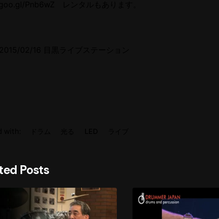
://goo.gl/Pnb6wZ レンタルもあります。
2015/02/16 目黒ライブステーション
 with:
ドラム
光る
LED
ライブ
ted Posts