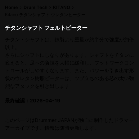
Home
Drum Tech
KITANO
Kitano チタンシャフト ウレタンビーター
チタンシャフト フェルトビーター
チタン・シャフトは、鉄製より重量が約半分で強度が約倍
以上。
さらにシャフトにしなりがあります。シャフトをチタンに
変えると、足への負担を大幅に緩和し、フットワークコン
トロールがしやすくなります。また、パワーを引き出す形
状のウレタン樹脂ビーターは、ツブ立ちのある芯の太い強
烈なアタックを引き出します
最終確認：2026-04-19
このページはDrummer JAPANが独自に制作したドラマー
アーカイブです。情報は随時更新します。