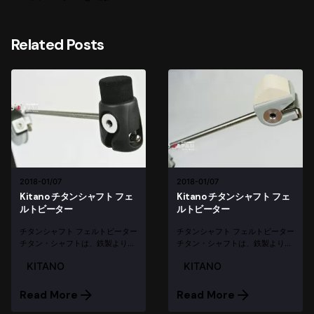
Related Posts
2018-01/07
2018-01/07
Kitano チタンシャフト フェ
Kitano チタンシャフト フェ
ルトビーター
ルトビーター
チタンシャフト フェルトビーター
チタンシャフト フェルトビーター
チタン・シャフトは、鉄製より重
チタン・シャフトは、鉄製より重
量が約半分で強度が約倍以上。 さ
量が約半分で強度が約倍以上。 さ
KITANO
KITANO
らにシャフトにしなりがありま
らにシャフトにしなりがありま
す。シャフトをチタンに変える
す。シャフトをチタンに変える
と、足への負担を大幅に緩和し、
と、足への負担を大幅に緩和し、
Read More
Read More
フットワークコントロールがしや
フットワークコントロールがしや