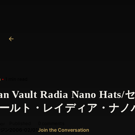
h
1 min read
ian Vault Radia Nano Ha
ールト・レイディア・ナノ
Published
0 comments
hor
井ジン
2006-02/01
Join the Conversation