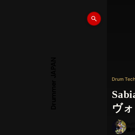
Drummer JAPAN
Drum Tec
Sab
ヴォ
Aut
横