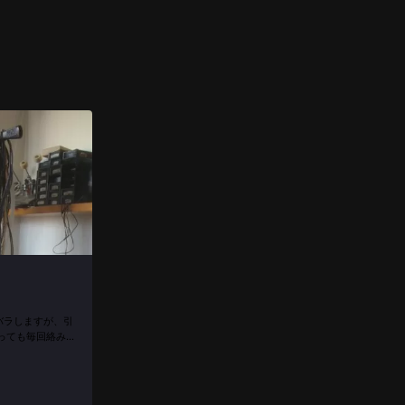
バラしますが、引
っても毎回絡み合
か助けてくださ
ERと同じセッティン