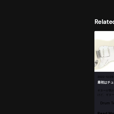
Relate
2022-12/29
最初はチュ
ギターが我
けど、ギタ
た。クリッ
Drum T
だよ（涙） 
た。 1時間位
Read Mo