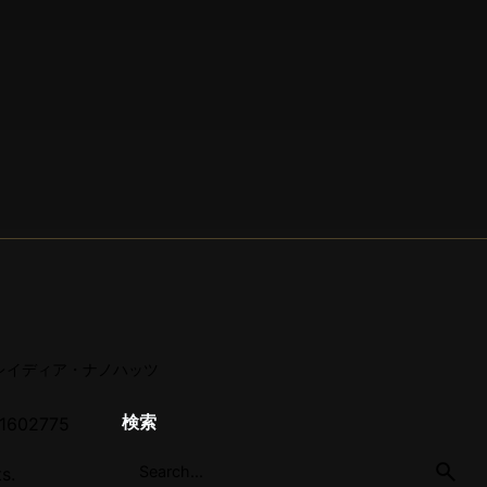
ールト・レイディア・ナノハッツ
検索
602775
s.