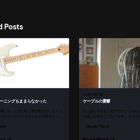
d Posts
2022-09/05
ーニングもままらなかった
ケーブルの憂鬱
が家にやってきた時、開封配信をしたんだ
引っ越しをすると家中のケーブルを
ーのチューニングもちゃんと出来なかっ
っ越した先でこうなります。 どうや
プチューナーを使っても全然安定しないん
って、私の手には負えません。 だれ
ech
Drum Tech
残念ながら、その時の動画は残ってなかっ
い！ その後 2011年はJOJO MAY
やっても、まと...
グにしていま...
re
Read More