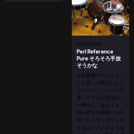
2022-07/02
Perl Reference
Pure そろそろ手放
そうかな
人生最後のドラムセッ
トと思って購入したド
ラムセット。シェルの
厚いドラムが主流だっ
た時代に、あえて８
Ply 6Plyで胴鳴りを目
指したシリーズで、た
とえばピアノのような