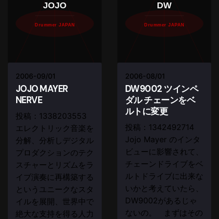
JOJO
DW
Drummer JAPAN
Drummer JAPAN
2006-09/01
2006-08/01
JOJO MAYER
DW9002 ツインペ
NERVE
ダル チェーンをベ
ルトに変更
投稿：1338203553
投稿：1342492714
エレクトリック音楽を
Jojo Mayer のインタ
分解、分析しデジタル
ビューに影響されて、
プロダクションのテク
チェーンドライブをベ
スチャーとリズムをラ
ルトドライブに出来な
イブ演奏に再構築する
いかと考えていたら、
というユニークなスタ
DW9002があるじゃ
イルを展開、世界中で
ないの。 まずはその
絶大な支持を得る人力