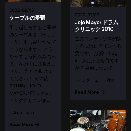
2022-09/05
2022-07/06
ケーブルの憂鬱
Jojo Mayer ドラム
引っ越しをすると家中
クリニック 2010
のケーブルをバラしま
このコンテンツを閲覧
すが、引っ越した先で
するにはログインが必
こうなります。 どう
要です。お願い Log
やっても毎回絡み合っ
In. あなたは会員です
て、私の手には負えま
か ? 会員について
せん。 だれか助けて
ください！ その後
インタビュー・対談
2011年はJOJO
Read More
MAYERと同じセッテ
ィングにしていま...
Drum Tech
Read More