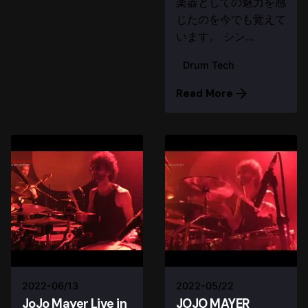
楽器としての魅力を感
じたのを今でも覚えて
います。 シン...
Drum Tech
Read More
2022-06/13
2022-05/22
JoJo Mayer Live in
JOJO MAYER