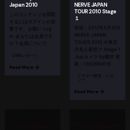
Japan 2010
NERVE JAPAN
TOUR 2010 Stage
このコンテンツを閲覧
１
するにはログインが必
投稿：2012年5月31日
要です。お願い Log
NERVE JAPAN
In. あなたは会員です
TOUER 2010 ＠東京
か ? 会員について
月見ル君想フ Stage-1
LIVEレポート
Jojoカメラ by横井 更
新：1382884516
Read More
ドラマー歴史・レガ
シー
Read More