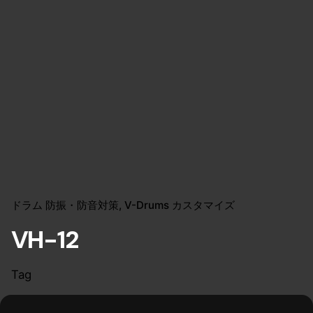
ドラム 防振・防音対策
V-Drums カスタマイズ
VH-12
Tag