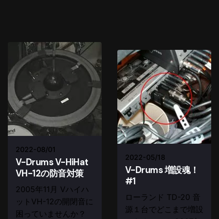
2022-08/01
2022-05/18
V-Drums V-HiHat
V-Drums 増設魂！
VH-12の防音対策
#1
2005年11月 Vハイハ
ローランド TD-20 音
ットVH-12の開閉音に
源１台でどこまで増設
困っていませんか？