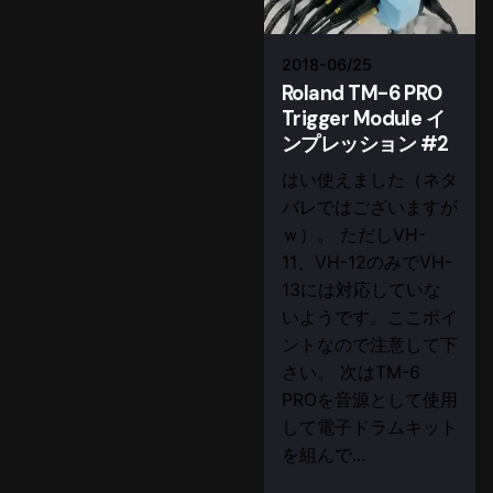
2018-06/25
Roland TM-6 PRO
Trigger Module イ
ンプレッション #2
はい使えました（ネタ
バレではございますが
ｗ）。 ただしVH-
11、VH-12のみでVH-
13には対応していな
いようです。ここポイ
ントなので注意して下
さい。 次はTM-6
PROを音源として使用
して電子ドラムキット
を組んで...