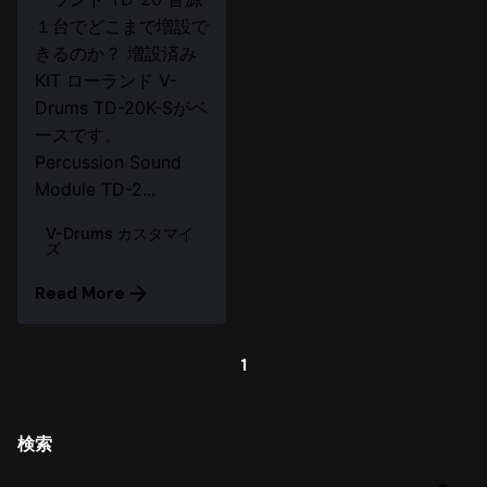
１台でどこまで増設で
きるのか？ 増設済み
KIT ローランド V-
Drums TD-20K-Sがベ
ースです。
Percussion Sound
Module TD-2...
V-Drums カスタマイ
ズ
Read More
1
検索