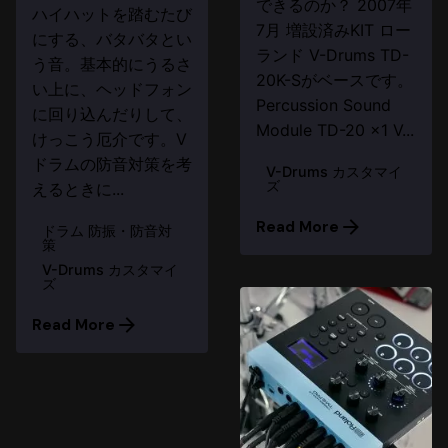
できるのか？ 2007年
ハイハットを踏むたび
7月 増設済みKIT ロー
にする、バタバタとい
ランド V-Drums TD-
う音。基本的にうるさ
20K-Sがベースです。
い上に、ヘッドフォン
Percussion Sound
に回り込んだりして、
Module TD-20 ×1 V...
けっこう厄介です。V
ドラムの防音対策を考
V-Drums カスタマイ
ズ
えるときに...
Read More
ドラム 防振・防音対
策
V-Drums カスタマイ
ズ
Read More