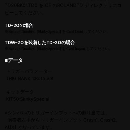
TD20BK01.TD0 を CF のROLANDTD ディレクトリにコ
ピーしてください。
TD-20
の場合
※
Backup Number1 [SknkySpecial]
を
Card Load
してください。
TDW-20
を装着した
TD-20
の場合
※
Backup Number1 [SknkySpecial]
を
Card Import
してください。
■データ
トリガーパラメーター
TRIG BANK 1:Kota Set
キットデータ
KIT50:SknkySpecial
※シンバルのトリガーインプットへの割り当ては、
演奏者左手からトリガーインプット Crash1, Crash2,
AUX1 となっています。