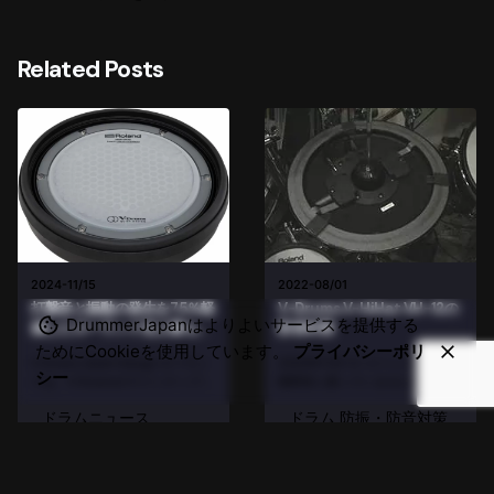
Related Posts
2024-11/15
2022-08/01
打撃音と振動の発生を75％軽
V-Drums V-HiHat VH-12の
DrummerJapanはよりよいサービスを提供する
減したローランド史上最も静
防音対策
かな電子ドラムを発売
ためにCookieを使用しています。
プライバシーポリ
V-Drums Quiet Design ローラン
2005年11月 VハイハットVH-12の
シー
ドは、V-Drumsのラインナップ
開閉音に困っていませんか？ ハイ
に、新たにV-Drums Quiet
ハットを踏むたびにする、バタバ
ドラムニュース
ドラム 防振・防音対策
Designを追加し、発表しました。
タという音。基本的にうるさい上
V-Drums Quiet Designは、家庭
に、ヘッドフォンに回り込んだり
V-Drums カスタマイ
V-Drums カスタマイ
用ドラムの革...
して、けっこう厄介です。Vドラ
ズ
ズ
ムの防音対策を考えるときに...