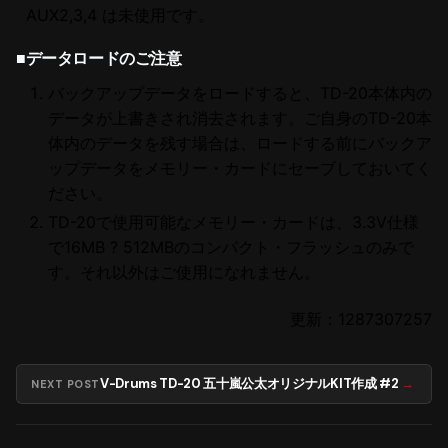
AUX2,3,4 は未使用です。
■データロードのご注意
バックアップデータをロードすると、
TD-20
本体内の
データが上書きされ消去されます。ご自身の
TD-20
本
体内のデータを残す場合は、ロードする前にバックア
ップデータをメモリー・カードにセーブしておいてく
ださい。
TD-20
で使用可能なメモリー・カードは、
3.3V
仕様
で
16MB
?
512MB
のコンパクト・フラッシュのみで
す。それ以外はご使用になれません。
更新：1287307257
V-Drums TD-20 五十嵐公太オリジナルKIT作成 #2
NEXT POST