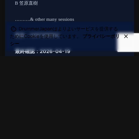
B
笠原直樹
……….& other many sessions
DrummerJapanはよりよいサービスを提供する
更新：1287289862
ためにCookieを使用しています。
プライバシーポリ
シー
最終確認：2026-04-19
このページはDrummer JAPANが独自に制作した
ドラマーアーカイブです。情報は随時更新しま
す。
宮永英一
NEXT POST