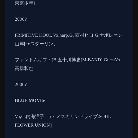
東京少年
]
2000
?
PRIMITIVE KOOL Vo.harp.G.
西村ヒロ
G.
ナポレオン
山岸
[ex
スターリン、
ファントムギフト
]B.
五十川博史
[M-BAND] GuestVo.
高橋和也
2000
?
BLUE MOVEe
Vo,G.
内海洋子 ［
ex
メスカリンドライブ
,SOUL
FLOWER UNION
］