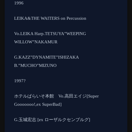
1996
LEIKA&THE WAITERS on Percussion
Vo.LEIKA Harp.TETSUYA”WEEPING
WILLOW”NAKAMUR
G.KAZZ”DYNAMITE”ISHIZAKA
B.”MUCHO”MIZUNO
1997
?
ホテルぱらいそ本館
Vo.
高田エイジ
[Super
Gooooooo!,ex SuperBad]
G.
玉城宏志
[ex
ローザルクセンブルグ
]