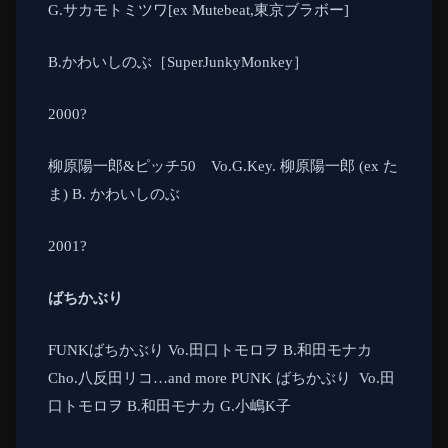
G.
サカモトミツワ
[ex Mutebeat,
東京ブラボー
]
B.
かわいしのぶ［
SuperJunkyMonkey
］
2000
?
柳原陽一郎
&
ピッチ
50
Vo.G.Key.
柳原陽一郎
(ex
た
ま
) B.
かわいしのぶ
2001
?
ばちかぶり
FUNK
ばちかぶり
Vo.
田口トモロヲ
B.
和田モナカ
Cho.
八反田リコ
…and more
PUNK
ばちかぶり
Vo.
田
口トモロヲ
B.
和田モナカ
G.
小嶋
K
子