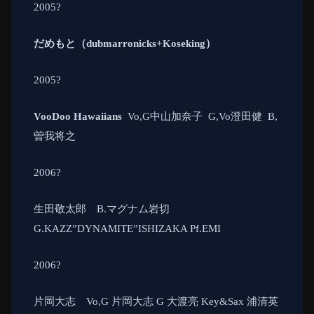
2005
?
だめもと（
dubmarronicks+Koseking
）
2005
?
VooDoo Hawaiians
Vo,G
中山加奈子
G,Vo
澄田健
B,
曽我将之
2006
?
生田敬太郎
B.
マグナム岩切
G.KAZZ”DYNAMITE”ISHIZAKA Pf.EMI
2006
?
片岡大志
Vo,G
片岡大志
G
大渡亮
Key&Sax
浦清英