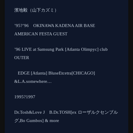
濱地毅（山下カズミ）
’95
?
’96
OKINAWA KADENA AIR BASE
AMERICAN FESTA GUEST
’96 LIVE at Samsung Park [Atlanta Olimpyc] club
OUTER
EDGE [Atlanta] BluseEtcetra[CHICAGO]
&L.A.somewhere…
1995
?
1997
Dr.Tosh&Love J
B.Dr.TOSH[ex
ローザルクセンブル
グ
,Bo Gumbos] & more