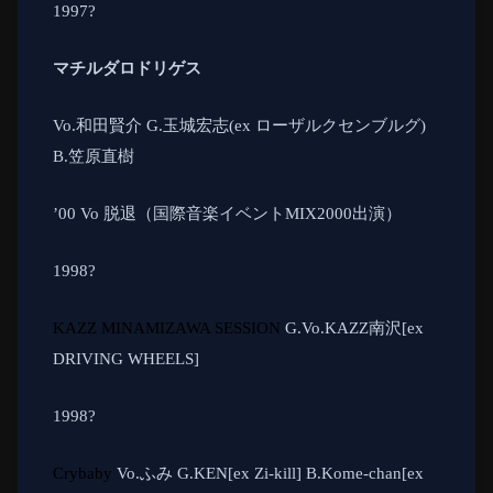
1997
?
マチルダロドリゲス
Vo.
和田賢介
G.
玉城宏志
(ex
ローザルクセンブルグ
)
B.
笠原直樹
’00 Vo
脱退（国際音楽イベント
MIX2000
出演）
1998
?
KAZZ MINAMIZAWA SESSION
G.Vo.KAZZ
南沢
[ex
DRIVING WHEELS]
1998
?
Crybaby
Vo.
ふみ
G.KEN[ex Zi-kill] B.Kome-chan[ex