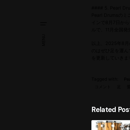
#### 5. Pearl
Pearl Drum
インで8月7日か
ルで、11月全国
MENU
以上、2025年
のはぜひ足を運んで
を更新していきま
Tagged with:
Pe
コメント
足
Related Pos