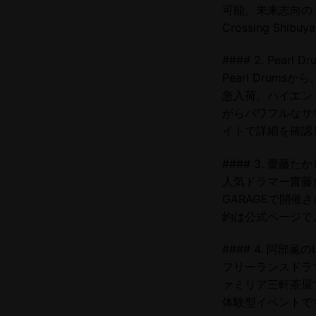
可能。未来志向のド
Crossing S
#### 2. Pea
Pearl Drum
急入荷。ハイエン
がらパワフルなサ
イトで詳細を確認
#### 3. 齋
人気ドラマー齋藤た
GARAGEで開
約は公式ページで
#### 4. 阿部
フリーランスドラ
ァミリア三軒茶屋
体験型イベントで