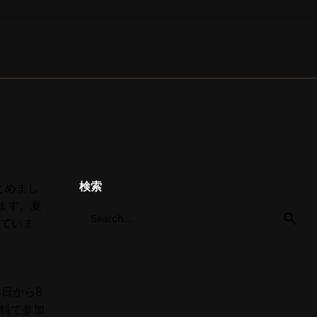
検索
とめまし
ます。夏
していま
8日から8
無料で参加