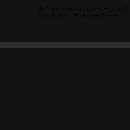
DrummerJapanはよりよいサービスを提供
使用しています。
プライバシーポリシー
uTube
/
Fb.
メンバー登録