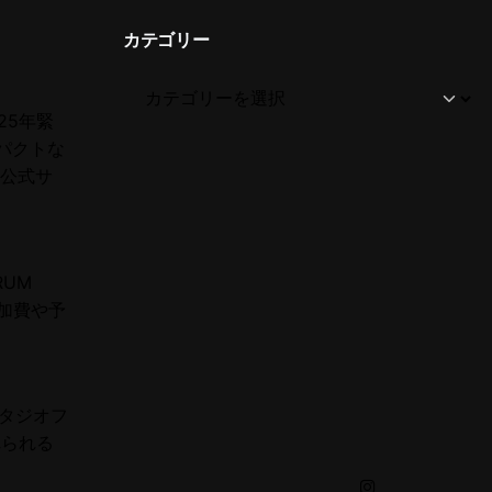
d
カテゴリー
25年緊
パクトな
 公式サ
RUM
加費や予
スタジオフ
れられる