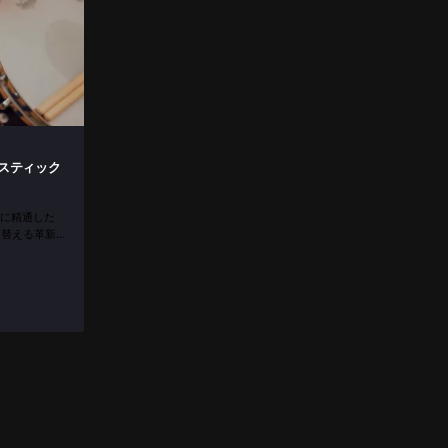
ースティック
に精通した
り替える革新的
ラムの録音に
とは？ E...