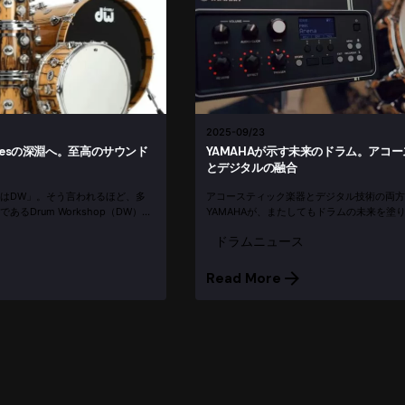
2025-09/23
 seriesの深淵へ。至高のサウンド
YAMAHAが示す未来のドラム。アコ
とデジタルの融合
はDW」。そう言われるほど、多
アコースティック楽器とデジタル技術の両方
るDrum Workshop（DW）の
YAMAHAが、またしてもドラムの未来を塗
高峰に位置するのが、完全オーダー
な製品を発表しました。アコースティックド
ドラムニュース
...
革命をもたらす「EAD10」の登場です。 EAD10
Read More