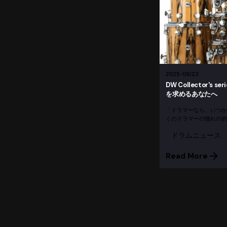
2025-09/23
DW Collector's
を求めるあなたへ
「ドラマーなら、いつか
くのドラマーの憧れの的であ
ドラム。その中でも最
ドラムニュース
メイドの「Collector’s Ser
Read More