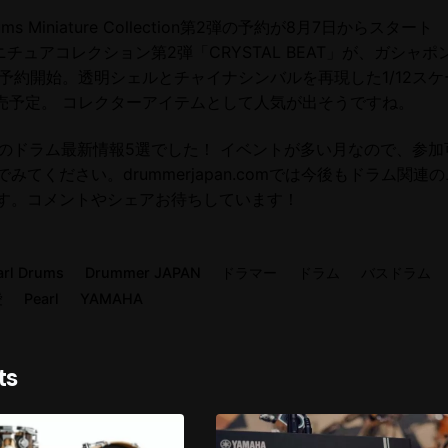
 Drums Miniature Collection第2弾の予約が8月7日からスタート
sのミニチュアコレクション第2弾「CRYSTAL BEAT」が、ガシャ
ら予約開始。透明シェルとチャイナシンバルを再現した1/12ス
発売予定。 コレクターアイテムとして人気が出そうですね。
8月のドラム最新情報5選でした！ イベントが多い月なので、参
みてください。drummerjapan.comでは今後もドラム関連
す。コメントやシェアお待ちしています！
arl Drums
Drummer JAPAN
ドラマー
ドラム
バスドラム
愛
Pearl
YAMAHA
ts