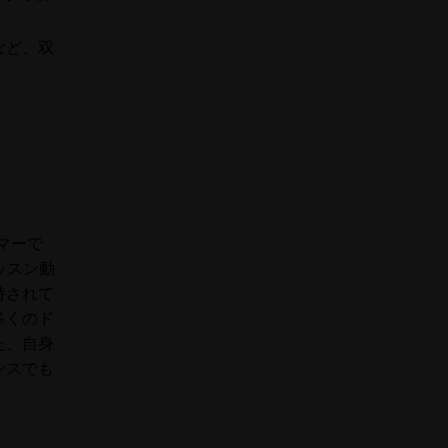
など、双
マーで
ッスン動
持されて
多くのド
た、自身
ンスでも