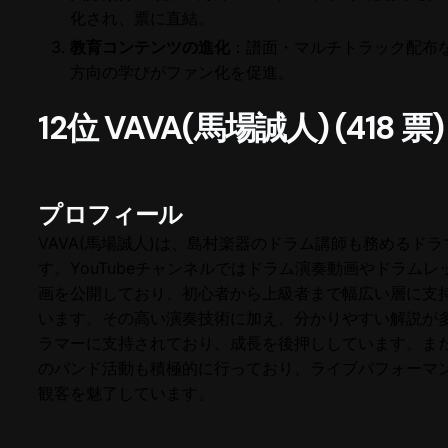
化され、票に直結。
教育コンテンツの進化
：譜面・マルチトラック配布
方向の学びがファン化を促進。
12位 VAVA(馬場誠人) (418 票)
プロフィール
VAVA(馬場誠人)は、島村楽器のドラム講師も務めるドラ
す。YouTubeチャンネルではドラム演奏動画やドラムレ
画を公開しており、初心者から上級者まで幅広い層に支
います。その高い演奏技術に加え、分かりやすい解説が
ラマーに支持されており、成長を後押ししています。ま
のバンド活動も積極的に行っており、ライブパフォーマ
観客を魅了しています。