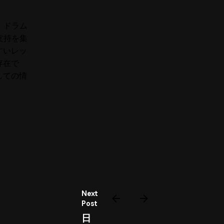
は、ドラム
支持を集
すいレッ
存在で
しての情
Next
Post
日