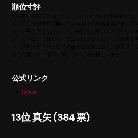
順位寸評
418票を獲得し12位にランクインしたVAVA(馬場誠人)
講師としての教育活動とYouTubeでの情報発信が多くの
めた結果と言えるでしょう。特に初心者向けの分かりや
スン動画は、これからドラムを始める人にとって貴重な
す。プロドラマーとしての確かな技術に加え、教育者と
熱も評価され、幅広い層からの支持を得ています。
公式リンク
twitter
13位 真矢 (384 票)