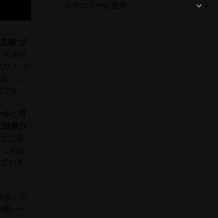
の主役”ゾ
、スタジ
呼びたいド
は、ここ
実です。
ール
と
可
で
説得力
ごとに最
。これに
していま
特徴。プ
公開――