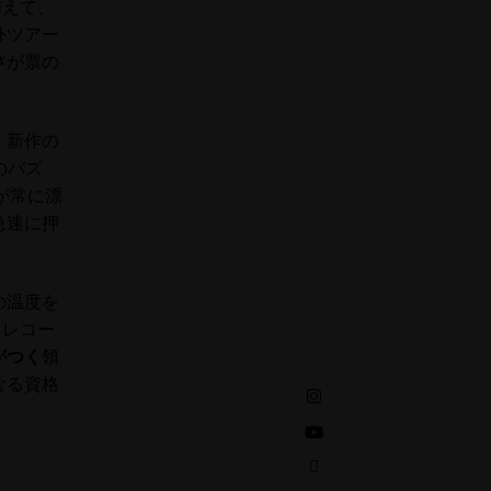
加えて、
外ツアー
さ
が票の
。新作の
のバズ
が常に漂
急速に押
の温度を
、レコー
がつく
領
なる資格