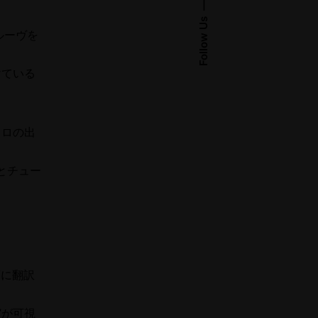
Follow Us
ルーヴを
けている
クロの出
とチュー
画に翻訳
”が可視