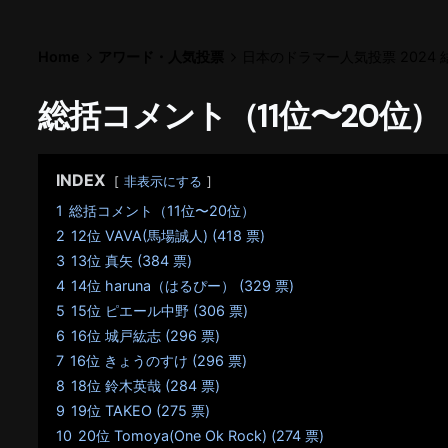
Home
アワード・人気投票
日本のドラマー人気投票 2024 
総括コメント（11位〜20位）
INDEX
非表示にする
1
総括コメント（11位〜20位）
2
12位 VAVA(馬場誠人) (418 票)
3
13位 真矢 (384 票)
4
14位 haruna（はるぴー） (329 票)
5
15位 ピエール中野 (306 票)
6
16位 城戸紘志 (296 票)
7
16位 きょうのすけ (296 票)
8
18位 鈴木英哉 (284 票)
9
19位 TAKEO (275 票)
10
20位 Tomoya(One Ok Rock) (274 票)