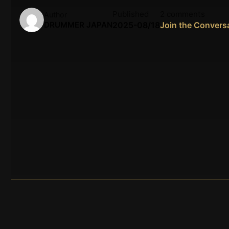
Published
2 comments
Author
DRUMMER JAPAN
2025-08/18
Join the Convers