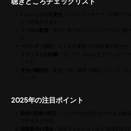
聴きどころチェックリスト
ハイハットの可変性
：クローズ〜オープンの幅でグ
どう呼吸させるか
フィルの配置
：毎サビ前ではなく“ここぞ”だけに置
か
ベロシティ設計
：ミドル音量帯での情報量が豊かか
クリックとの距離
：“合っているのに生きている”ミ
し入れ
音色の翻訳性
：配信／PA／録音で破綻しないタッチ
ニング
2025年の注目ポイント
動画×現場の両立
：ライブでの説得力をそのまま動
できる人が台頭。
国際案件の増加
：海外フェス／コラボで“現場対応力