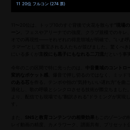
11
20位 フルコン (274 票)
11〜20位は、トップ10のすぐ背後で火花を散らす
“現場
ーン
。フェスやアリーナでの強度、クラブ規模でのキレ
オでの再現性――それぞれの得意領域が明確で、
“いま
ラマー”
として重宝される人たちが並びました。驚くべき
にいる多くが
主役にも黒子にもなれる二刀流
だという事
今年のこの区間で特に光ったのは、
中音量域のコントロ
変的なポケット感
。爆音で押し切るのではなく、ミッド
のある芯
を作る。テンポや拍の“気持ちいい遅れ方”を曲
適化し、歌の呼吸とシンクロさせる技術が際立ちました
より、配信でも現場でも“翻訳される”ドラミングが実現
す。
また、
SNSと教育コンテンツの相乗効果
もこのゾーンの
レイ動画の精度、カメラワーク、譜面共有、プリセット