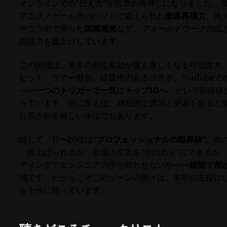
オンラインでの“伝え方”が投票の後押しになりました。
アニメ／ゲーム発のバンドで鍛えられた
楽曲再現力
、海
やコラボで培った
国際感覚
など、
フィールドワークの広
説得力を底上げしています。
この区間は、来年の順位変動が最も激しくなる可能性大
ヒット、ツアー動員、話題性のあるコラボ、YouTubeで
――
一つのトリガーで一気にトップ10へ
、という期待値
っています。逆に言えば、
継続的な露出と更新
を怠ると
し戻される厳しい水位でもあります。
総じて、11〜20位は
“プロフェッショナルの臨界線”
。曲
一段上げられるか、会場の空気を“前のめり”にできるか
ディングでエンジニアの手を煩わせないか――
細部で差
域です。だからこそこのゾーンの面々は、来年の主役に
を十分に持っています。