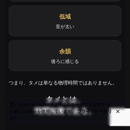
低域
音が太い
余韻
後ろに感じる
つまり、タメは単なる物理時間ではありません。
タメとは、
DrummerJapanはよりよいサービスを提供する
時間知覚である。
ためにCookieを使用しています。
プライバシーポリ
シー