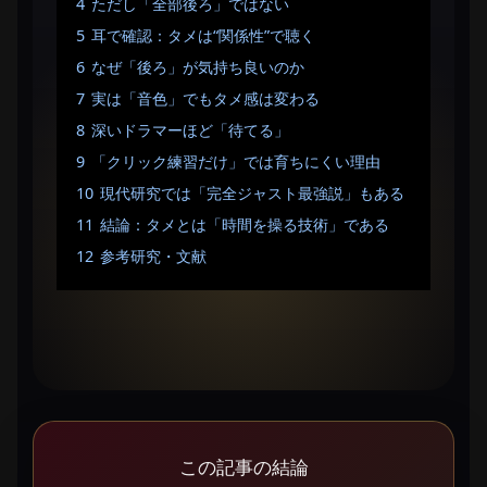
4
ただし「全部後ろ」ではない
5
耳で確認：タメは“関係性”で聴く
6
なぜ「後ろ」が気持ち良いのか
7
実は「音色」でもタメ感は変わる
8
深いドラマーほど「待てる」
9
「クリック練習だけ」では育ちにくい理由
10
現代研究では「完全ジャスト最強説」もある
11
結論：タメとは「時間を操る技術」である
12
参考研究・文献
この記事の結論