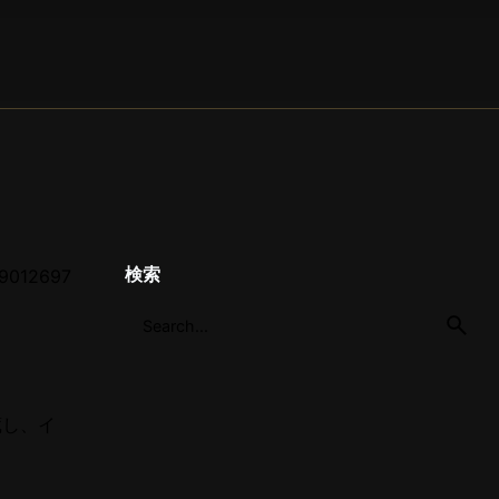
検索
012697
蔵し、イ