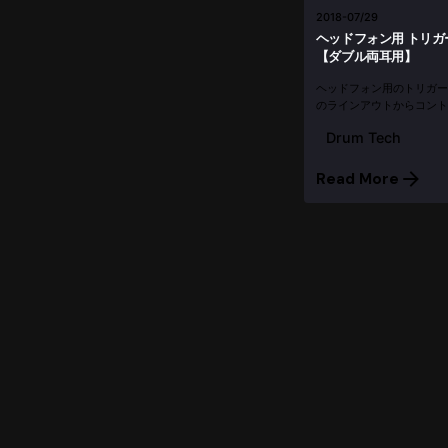
2018-07/29
ヘッドフォン用 トリガ
【ダブル両耳用】
ヘッドフォン用のトリガーラ
のラインアウトからコント
て、その音に反応して光り
Drum Tech
はキットですので、取り付け
Read More