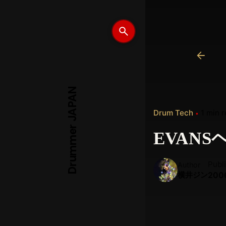
Drummer JAPAN
Drum Tech
1 min 
EVANS
Publ
Author
横井ジン
200