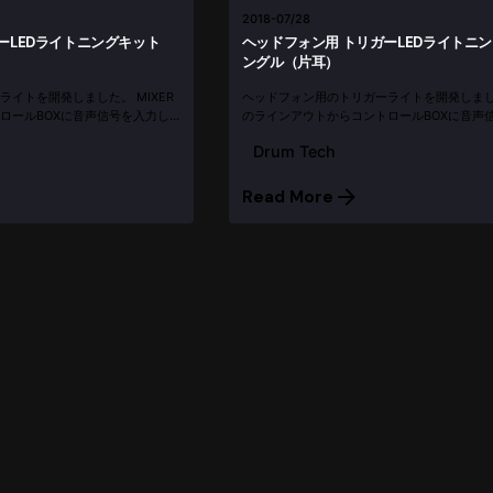
2018-07/28
ーLEDライトニングキット
ヘッドフォン用 トリガーLEDライトニン
ングル（片耳）
イトを開発しました。 MIXER
ヘッドフォン用のトリガーライトを開発しました
ロールBOXに音声信号を入力し
のラインアウトからコントロールBOXに音声
ます。 動画は両耳用です こちら
て、その音に反応して光ります。 動画は両耳
Drum Tech
はご自分でお願いします。 ...
となります テープLEDをヘッドフォンのどちら
Read More