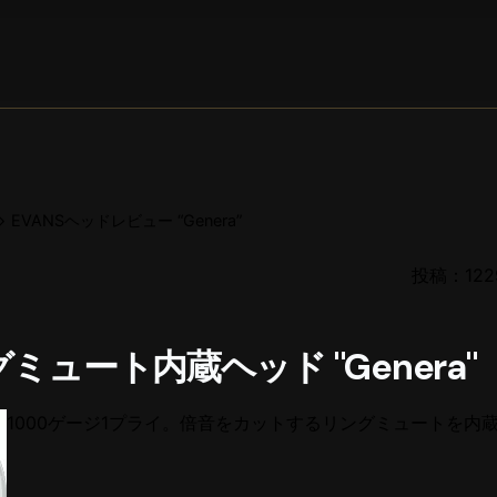
EVANSヘッドレビュー “Genera”
投稿：1229
ングミュート内蔵ヘッド "Genera"
1000ゲージ1プライ。倍音をカットするリングミュートを内