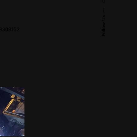
Follow Us
308152