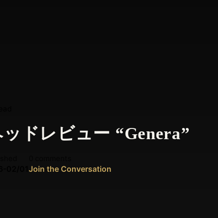
read
ヘッドレビュー “Genera”
ished
0 comments
6-02/01
Join the Conversation