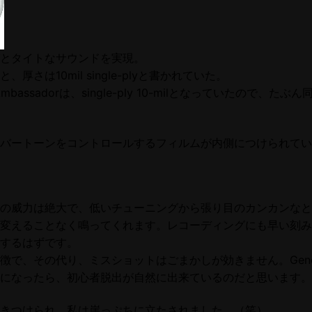
とタイトなサウンドを実現。
厚さは10mil single-plyと書かれていた。
Ambassadorは、single-ply 10-milとなっていたので、たぶ
オーバートーンをコントロールするフィルムが内側につけられて
の威力は絶大で、低いチューニングから張り目のカンカンなと
変えることなく鳴ってくれます。レコーディングにも早い刻み
するはずです。
徴で、その代り、ミスショットはごまかしが効きません。Gene
になったら、初心者脱出が自然に出来ているのだと思います。
きつけられ、私は崖っぷちに立たされました。（笑）