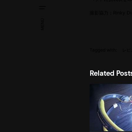
撮影協力：Rinky Di
MENU
Tagged with:
レビ
Related Post