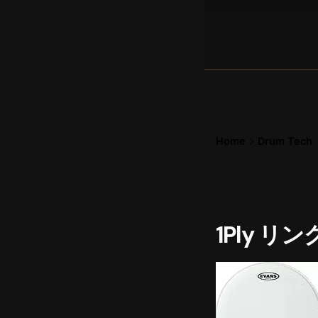
Home
Drum Tech
1Ply リ