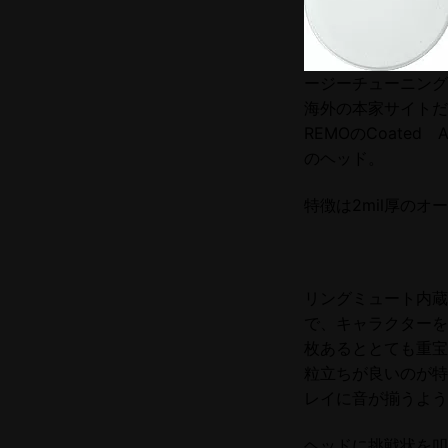
ージーチューニング
海外の本家サイトだと、
REMOのCoated 
のヘッド。
特徴は2mil厚の
リングミュート内蔵
で、キャラクターを
枚あるととても重宝
粒立ちが良いのが特
レイに音が揃うよう
ヘッドに挑戦状を叩