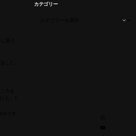
カテゴリー
ん同じ厚さ
いること。
ころま
にも、1
raでキ