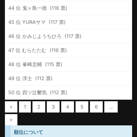
44 位 ‪鬼ヶ島一徳 ‪ (118 票)
45 位 ‪YURAサマ ‪ (117 票)
46 位 ‪かみじようちひろ ‪ (117 票)
47 位 ‪むらたたむ ‪ (116 票)
48 位 ‪峯崎圭輔 ‪ (115 票)
49 位 ‪淳士 ‪ (112 票)
50 位 ‪四ツ辻鬱気 ‪ (112 票)
«
1
2
3
4
5
6
...
»
順位について