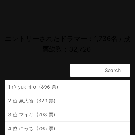
エントリーされたドラマー：1,736名 / 投
票総数：32,726
1 位 yukihiro ‪ (896 票)
2 位 ‪泉大智 ‪ (823 票)
3 位 ‪マイキ ‪ (798 票)
4 位 ‪にっち ‪ (795 票)