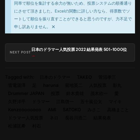
同率で順位を集計する余力が無いため、投票システムの順番通り
にさせて頂きました。Excelの関数に詳しい方なら、得票数でソ
ートして順位を振り直すことができると思うのですが、力不足で
×
申し訳ありません。
日本のドラマー人気投票 2022 結果発表 501-1000位
NEXT POST
Tagged with:
日本のドラマー
TAKEO
菅沼孝三
雷電湯澤
足
haruna
菊地英二
人気投票
影丸
Drummer JAPAN
投票
鈴木貴雄
茂木欣一
愛
久野洋平
ドラマー
江島啓一
五十嵐公太
マイキ
Kenzoooooooo
AMI
SATOKO
みさこ
高橋まこと
ドラマー人気投票
ネロ
長谷川浩二
結果発表
松浦匡希
村石