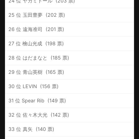
24 位 ‪ヤガミトール ‪ (203 票)
25 位 ‪玉田豊夢 ‪ (202 票)
26 位 ‪遠海准司 ‪ (201 票)
27 位 ‪檜山光成 ‪ (198 票)
28 位 ‪はだまなと ‪ (185 票)
29 位 ‪青山英樹 ‪ (165 票)
30 位 ‪LEVIN ‪ (156 票)
31 位 ‪Spear Rib ‪ (149 票)
32 位 ‪佐々木大光 ‪ (142 票)
33 位 ‪真矢 ‪ (140 票)