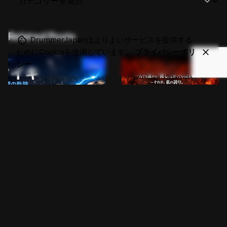
Related Posts
DrummerJapanはよりよいサービスを提供する
ためにCookieを使用しています。
プライバシーポリ
シー
2026-04/11
2026-03/04
マイキ、4年間の軌跡｜3位
日本のドラマー人気投票
→8位→1位→1位連続の真実
2025 あなたの存在が、誰か
【日本のドラマー人気投票デ
の心を動かした証
「なぜ2023年に8位まで落ちたの
このページは、1票のみでランク
ータ分析】
か。」 2024年・2025年と2年連
インしたドラマーの皆さんへ捧げ
続1位に輝いたマイキだが、2023
ます。あなたの存在が、誰かの心
アワード・人気投票
アワード・人気投票
年の結果を知る人は少ない。
を動かした証です。 投票概要 エ
Drummer JAPANが2022年から蓄
ントリー数: 2,081名 総投票数:
コラム／特集記事
データ分析
積してきた4年分のデータを初め
33,838票 投票期間: 2025年10月
データ分析
て一本の線でつ...
28日 ～ 2...