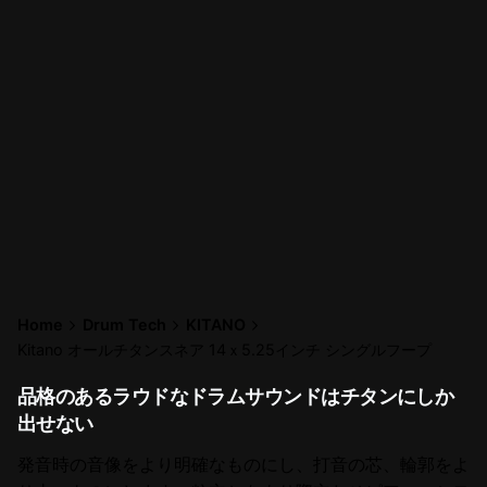
Home
Drum Tech
KITANO
Kitano オールチタンスネア 14ｘ5.25インチ シングルフープ
品格のあるラウドなドラムサウンドはチタンにしか
出せない
発音時の音像をより明確なものにし、打音の芯、輪郭をよ