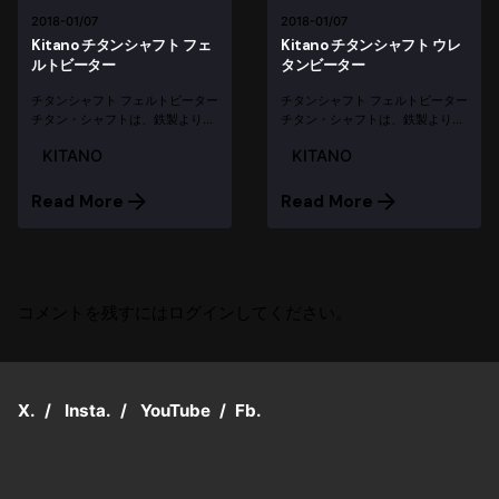
2018-01/07
2018-01/07
Kitano チタンシャフト フェ
Kitano チタンシャフト ウレ
ルトビーター
タンビーター
チタンシャフト フェルトビーター
チタンシャフト フェルトビーター
チタン・シャフトは、鉄製より重
チタン・シャフトは、鉄製より重
量が約半分で強度が約倍以上。 さ
量が約半分で強度が約倍以上。 さ
KITANO
KITANO
らにシャフトにしなりがありま
らにシャフトにしなりがありま
す。シャフトをチタンに変える
す。シャフトをチタンに変える
と、足への負担を大幅に緩和し、
と、足への負担を大幅に緩和し、
Read More
Read More
フットワークコントロールがしや
フットワークコントロールがしや
すくなり...
すくなり...
コメントを残すにはログインしてください。
X.
/
Insta.
/
YouTube
/
Fb.