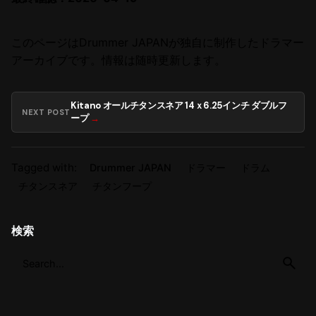
このページはDrummer JAPANが独自に制作したドラマー
アーカイブです。情報は随時更新します。
Kitano オールチタンスネア 14ｘ6.25インチ ダブルフ
NEXT POST
ープ
Tagged with:
Drummer JAPAN
ドラマー
ドラム
チタンスネア
チタンフープ
検索