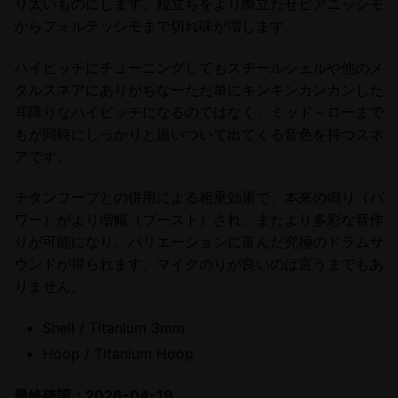
り太いものにします。粒立ちをより際立たせピアニッシモ
からフォルテッシモまで切れ味が増します。
ハイピッチにチューニングしてもスチールシェルや他のメ
タルスネアにありがちなーただ単にキンキンカンカンした
耳障りなハイピッチになるのではなく、ミッド～ローまで
もが同時にしっかりと追いついて出てくる音色を持つスネ
アです。
チタンフープとの併用による相乗効果で、本来の鳴り（パ
ワー）がより増幅（ブースト）され、またより多彩な音作
りが可能になり、バリエーションに富んだ究極のドラムサ
ウンドが得られます。マイクのりが良いのは言うまでもあ
りません。
Shell / Titanium 3mm
Hoop / Titanium Hoop
最終確認：2026-04-19