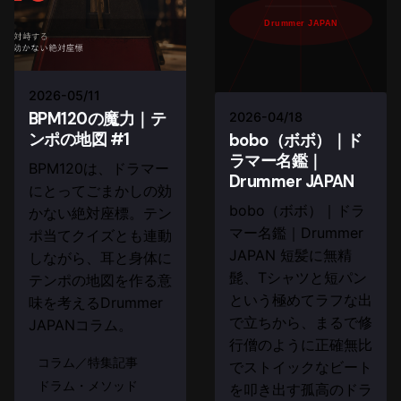
Drummer JAPAN
2026-05/11
BPM120の魔力｜テ
2026-04/18
ンポの地図 #1
bobo（ボボ）｜ド
ラマー名鑑｜
BPM120は、ドラマー
Drummer JAPAN
にとってごまかしの効
bobo（ボボ）｜ドラ
かない絶対座標。テン
マー名鑑｜Drummer
ポ当てクイズとも連動
JAPAN 短髪に無精
しながら、耳と身体に
髭、Tシャツと短パン
テンポの地図を作る意
という極めてラフな出
味を考えるDrummer
で立ちから、まるで修
JAPANコラム。
行僧のように正確無比
コラム／特集記事
でストイックなビート
ドラム・メソッド
を叩き出す孤高のドラ