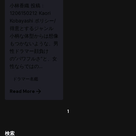
小林香織 投稿：
1206150212 Kaori
Kobayashi ポリシー/
得意とするジャンル
小柄な体型からは想像
もつかないような、男
性ドラマー顔負け
の”パワフルさ”と、女
性ならではの...
ドラマー名鑑
Read More
1
検索