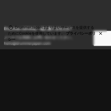
DrummerJapanはよりよいサービスを提供する
DrummerJAPANを一緒に創りませんか?
ためにCookieを使用しています。
プライバシーポリ
メールでお気軽にお問い合わせください。
シー
hello@drummerjapan.com
メンバー登録
メンバー登録のご案内
ユーザー登録