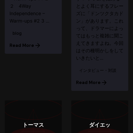
２ 4Way
とよく耳にするフレー
Independence –
ズに「ドンツクタカド
Warm-ups #2 3 ...
ン」があります。これ
って、ドラマーによっ
blog
てはもっと複雑に聞こ
えてきますよね。今回
Read More
はその種明かしをして
いきたいと...
インタビュー・対談
Read More
トーマス
ダイエッ