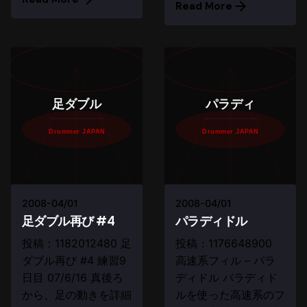
Read More
足ダブル
パラディ
Drummer JAPAN
Drummer JAPAN
2008-04/01
2008-04/01
足ダブル再び #4
パラディドル
投稿：1182012480 足
投稿：1176648900
ダブル再び #4 練習9
高速系フィル – パラ
日目 07/6/16 真後ろ
ディドル パラディド
から、足の動きを詳細
ルを使った高速系のフ