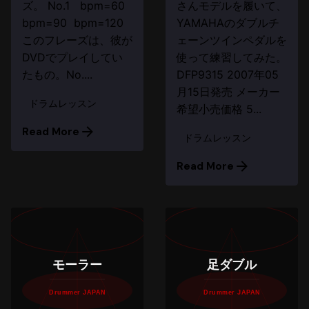
ズ。 No.1 bpm=60
さんモデルを履いて、
bpm=90 bpm=120
YAMAHAのダブルチ
このフレーズは、彼が
ェーンツインペダルを
DVDでプレイしてい
使って練習してみた。
たもの。No....
DFP9315 2007年05
月15日発売 メーカー
ドラムレッスン
希望小売価格 5...
Read More
ドラムレッスン
Read More
モーラー
足ダブル
Drummer JAPAN
Drummer JAPAN