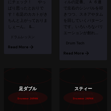
にチェック！ やっ
ィルの定番。 Ａ ６連
ぱり思ったとおりで
で左右のシンバルを叩
す！右足のカカトがき
きつつ、スネアやタム
ちんと上がっておりま
を回していくパターン
しぇーん。 &...
です。いろいろなバリ
エーションが創れ...
ドラムレッスン
Drum Tech
Read More
Read More
足ダブル
スティー
Drummer JAPAN
Drummer JAPAN