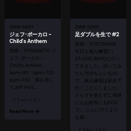
2008-04/01
2008-04/01
ジェフ･ポーカロ -
足ダブルを生で #2
Child's Anthem
投稿：1215709566
投稿：1176649770 ジ
今日も個人練習?！
ェフ･ポーカロ –
STUDIO BAYDに行っ
Child’s Anthem
てきました。歩いてみ
bpm=90 bpm=120
たら15分ちょいなの
bpm=150 満を持し
で、個人練習は徒歩で
てJeff Porc...
行くことにしました。
クルマを使わずに地球
ドラムレッスン
にもお財布にもECO
で。 ジムに行くより
Read More
も個...
ドラムレッスン