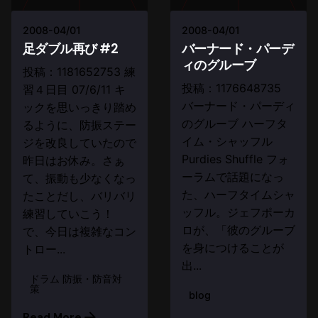
2008-04/01
2008-04/01
足ダブル再び #2
バーナード・パーデ
ィのグルーブ
投稿：1181652753 練
投稿：1176648735
習４日目 07/6/11 キ
バーナード・パーディ
ックを思いっきり踏め
のグルーブ ハーフタ
るように、防振ステー
イム・シャッフル
ジを改良していたので
Purdies Shuffle フォ
昨日はお休み。さぁ
ーラムで話題になっ
て、振動も少なくなっ
た、ハーフタイムシャ
たことだし、バリバリ
ッフル。ジェフポーカ
練習していこう！
ロが、「彼のグルーブ
で、今日は複雑なコン
を身につけることが
トロー...
出...
ドラム 防振・防音対
策
blog
Read More