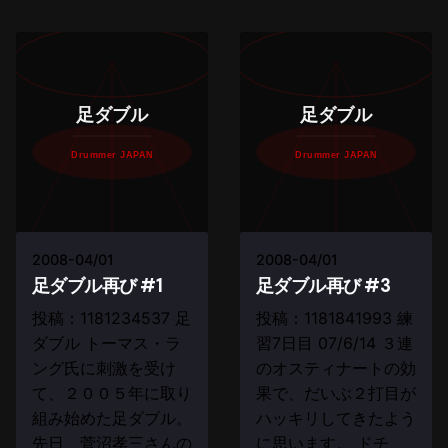
足ダブル
足ダブル
Drummer JAPAN
Drummer JAPAN
2008-04/01
2008-04/01
足ダブル再び #1
足ダブル再び #3
投稿：1181234537 足
投稿：1181841993 練
ダブル トーマス・ラ
習7日目 07/6/14 ３連
ング氏に刺激を受け
のオスティナートの効
て、２００５年に取り
果で、だいぶ２打目が
組み始めた足ダブル。
ハッキリしてきたよう
先日、菅沼孝三さんの
に思います。 ドチ