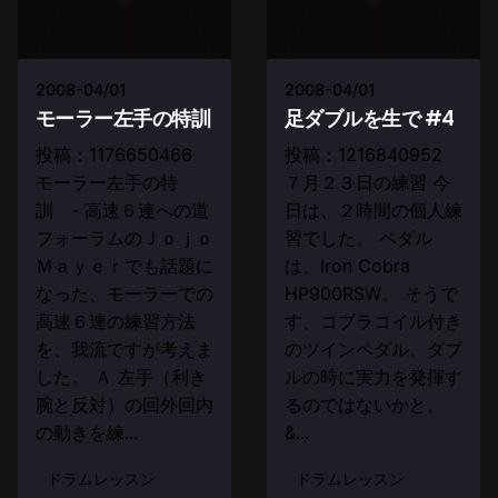
2008-04/01
2008-04/01
モーラー左手の特訓
足ダブルを生で #4
投稿：1176650466
投稿：1216840952
モーラー左手の特
７月２３日の練習 今
訓 - 高速６連への道
日は、２時間の個人練
フォーラムのＪｏｊｏ
習でした。 ペダル
Ｍａｙｅｒでも話題に
は、Iron Cobra
なった、モーラーでの
HP900RSW。 そうで
高速６連の練習方法
す、コブラコイル付き
を、我流ですが考えま
のツインペダル。ダブ
した。 Ａ 左手（利き
ルの時に実力を発揮す
腕と反対）の回外回内
るのではないかと。
の動きを練...
&...
ドラムレッスン
ドラムレッスン