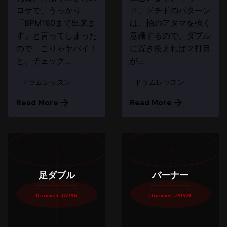
ロケで、うっかり
ド、ドチドのパターン
「BPM160まで出来ま
は、拍のアタマを強く
す」と言ってしまった
意識するので、ダブル
ので、こりゃヤバイ！
に置き換えれば２打目
と、チェック...
が...
ドラムレッスン
ドラムレッスン
Read More
Read More
足ダブル
バーナー
Drummer JAPAN
Drummer JAPAN