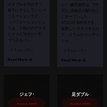
のダブルを16分ずつ
た！ 練習場所は、7月
後ろにずらしていくバ
1日に高輪台の駅1分に
リエーションです。
にオープンした
（バリエーションとし
STUDIO BAYDです。
ては、２拍ののアタマ
超新しいスタジオなの
とケツに16分が一打
で、ドラムのコンディ
づつ入るパ...
ショ...
ドラムレッスン
ドラムレッスン
Read More
Read More
ジェフ･
足ダブル
Drummer JAPAN
Drummer JAPAN