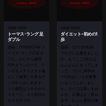
Drummer JAPAN
Drummer JAPAN
2008-04/01
2008-04/01
トーマス･ラング 足
ダイエット-初めの1
ダブル
歩
投稿：1176650744 ト
投稿：1377391836
ーマス･ラングの足ダ
ブログにも書きました
ブル。ひたすら練習
が、もうここ2年ぶよ
PDFダウンロード テ
んぶよんに太ってしま
ンポをメチャメチャ落
って、ついに163cm
として確実に出来るテ
で63kgという大惨事
ンポからはじめます。
になってしまいまし
１小節目は１６分から
た。タバコは吸いませ
スタート。３小節目か
んが、お酒はよく飲み
ら３２分でや...
ます。たぶん普段の食