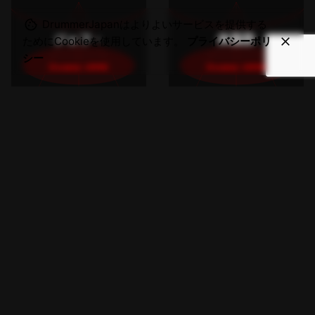
DrummerJapanはよりよいサービスを提供する
ジェフ・
体脂肪
ためにCookieを使用しています。
プライバシーポリ
シー
Drummer JAPAN
Drummer JAPAN
2008-04/01
2008-04/01
ジェフ・ポーカロ -
体脂肪はなぜ増える
MUSHANGA
のか？
投稿：1179772907 ジ
投稿：1377911145 今
ェフのフレーズで、一
朝、久しぶりにマカダ
度はやってみたい
ミアナッツチョコレー
MUSHANGA。彼の
トを食べました。わは
DVDを買いこんで練
はは。さすがに夜チョ
習しています。 まず
コは恐かったので、ビ
は、グルーブの元にな
ビりな私は朝まで我慢