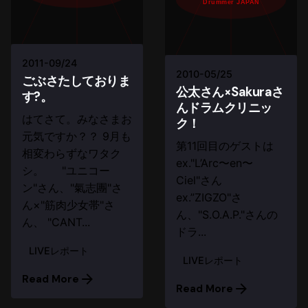
Drummer JAPAN
2011-09/24
2010-05/25
ごぶさたしておりま
公太さん×Sakuraさ
す?。
んドラムクリニッ
はてさて。みなさまお
ク！
元気ですか？？ 9月も
第11回目のゲストは
相変わらずなワタク
ex."L’Arc〜en〜
シ。 "ユニコー
Ciel"さん
ン"さん、"氣志團"さ
ex.”ZIGZO"さ
ん×"筋肉少女帯"さ
ん、"S.O.A.P."さんの
ん、 "CANT...
ドラ...
LIVEレポート
LIVEレポート
Read More
Read More