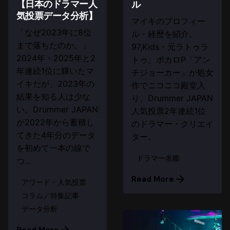
【日本のドラマー人
ル
気投票データ分析】
マイキのプロフィー
「なぜ2023年に8位
ル・経歴を紹介。
まで落ちたのか。」
97,Kids・元ラトゥラ
2024年・2025年と2
トゥ。ボカロP「アン
年連続1位に輝いたマ
チジョーカー」が処女
イキだが、2023年の
作でニコニコ殿堂入
結果を知る人は少な
り。Drummer JAPAN
い。Drummer JAPAN
人気投票2年連続1位
が2022年から蓄積し
のドラマー・クリエイ
てきた4年分のデータ
ター。
を初めて一本の線で
ドラマー名鑑
つ...
Read More
アワード・人気投票
コラム／特集記事
データ分析