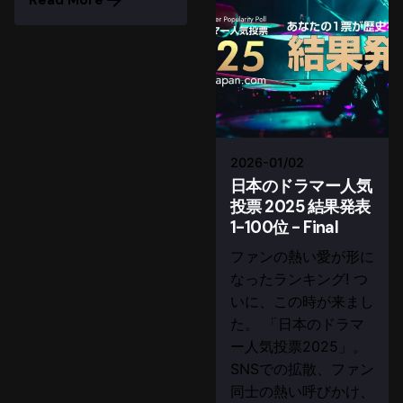
Read More
2026-01/02
日本のドラマー人気
投票 2025 結果発表
1-100位 - Final
ファンの熱い愛が形に
なったランキング! つ
いに、この時が来まし
た。 「日本のドラマ
ー人気投票2025」。
SNSでの拡散、ファン
同士の熱い呼びかけ、