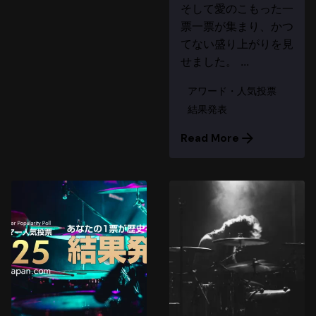
そして愛のこもった一
票一票が集まり、かつ
てない盛り上がりを見
せました。 ...
アワード・人気投票
結果発表
Read More