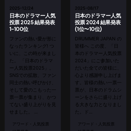
2025-12/24
2025-08/17
日本のドラマー人気
日本のドラマー人気
投票 2025 結果発表
投票 2024 結果発表
1-100位
(1位〜10位)
ファンの熱い愛が形に
DRUMMER JAPAN の
なったランキング! つ
皆様へ この度、「日
いに、この時が来まし
本のドラマー人気投票
た。 「日本のドラマ
2024」にご参加いた
ー人気投票2025」。
だいた全ての皆様に、
SNSでの拡散、ファン
心より感謝申し上げま
同士の熱い呼びかけ、
す。皆様の熱い一票一
そして愛のこもった一
票が、日本のドラムシ
票一票が集まり、かつ
ーンをさらに盛り上げ
てない盛り上がりを見
る大きな力となりまし
せました。 ...
た。ド...
アワード・人気投票
アワード・人気投票