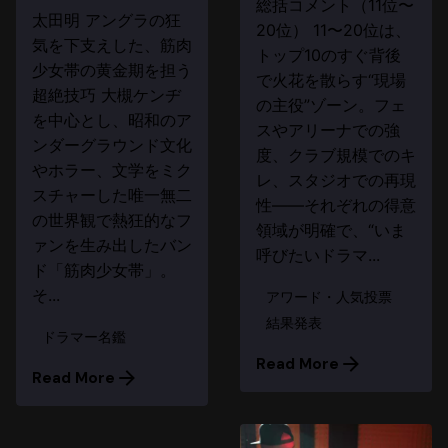
総括コメント（11位〜
太田明 アングラの狂
20位） 11〜20位は、
気を下支えした、筋肉
トップ10のすぐ背後
少女帯の黄金期を担う
で火花を散らす“現場
超絶技巧 大槻ケンヂ
の主役”ゾーン。フェ
を中心とし、昭和のア
スやアリーナでの強
ンダーグラウンド文化
度、クラブ規模でのキ
やホラー、文学をミク
レ、スタジオでの再現
スチャーした唯一無二
性――それぞれの得意
の世界観で熱狂的なフ
領域が明確で、“いま
ァンを生み出したバン
呼びたいドラマ...
ド「筋肉少女帯」。
そ...
アワード・人気投票
結果発表
ドラマー名鑑
Read More
Read More