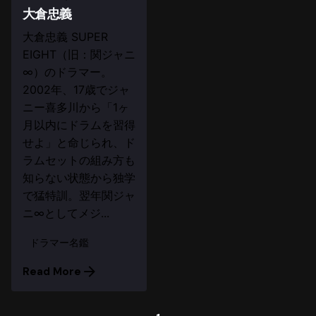
大倉忠義
大倉忠義 SUPER
EIGHT（旧：関ジャニ
∞）のドラマー。
2002年、17歳でジャ
ニー喜多川から「1ヶ
月以内にドラムを習得
せよ」と命じられ、ド
ラムセットの組み方も
知らない状態から独学
で猛特訓。翌年関ジャ
ニ∞としてメジ...
ドラマー名鑑
Read More