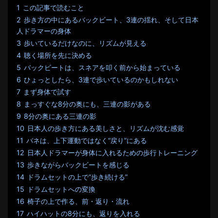
1
この記事で読むこと
2
歩き方の中にあるバックビート、3連の揺れ、そして日本
人ドラマーの身体
3
歩いているだけなのに、リズムが見える
4
聴く場所を先に決める
5
バックビートは、スネアを叩く前から始まっている
6
ひょっとしたら、3連で歩いているのかもしれない
7
まず身体で試す
8
まっすぐな8分の奥にも、三連の影がある
9
8分の奥にある三連の影
10
日本人の歩き方にある美しさと、リズムが沈む感覚
11
バネは、上下運動ではなく“戻り”にある
12
日本人ドラマーが身体に入れるための歩行トレーニング
13
歩きながらバックビートを感じる
14
ドラムセットの上で“歩き続ける”
15
ドラムセットへの変換
16
椅子の上で作る、前・返り・流れ
17
ハイハットの8分にも、返りを入れる