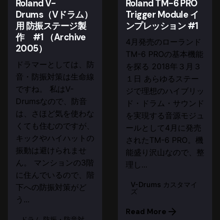
Roland V-
Roland TM-6 PRO
Drums（Vドラム）
Trigger Module イ
用 防振ステージ製
ンプレッション #1
作 #1 （Archive
4月発売のローランド
2005）
TM-6 PROの基本機能
ドラマーとしては、防
を探る 2018年３月３
音・防振対策は生命線
１日 あらゆるステー
ですね。 私はV-
ジで理想のハイブリッ
Drumsなので、防音
ド・ドラム・サウンド
は、さほど気を使わな
を実現する音源モジュ
くても住むのですが、
ールとして4月に発売
キックやハイハットの
されたTM-6 PRO。機
振動は避けられませ
能盛り沢山なので、整
ん。 マンションの3階
理し...
に住んでいるので、階
V-Drums カスタマイ
下への防振対策がど
ズ
う...
Read More
ドラム 防振・防音対