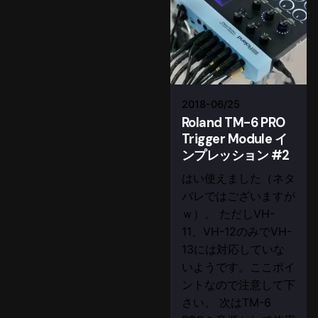
2018-06/25
Roland TM-6 PRO
Trigger Module イ
ンプレッション #2
はい使えました（ネタ
バレではございますが
ｗ）。 ただしVH-
11、VH-12のみでVH-
13には対応していな
いようです。ここポイ
ントなので注意して下
さい。 次はTM-6