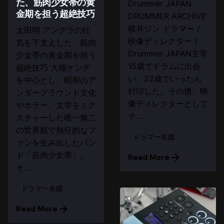
た、筋肉少女帯の黄
Drummer JAPAN
金期を担う超絶技巧
DRUMMER ARCHIVE
横井ジン ドラマー /
太田明 アングラの狂
映像ディレクター /
気を下支えした、筋肉
Drummer JAPAN主宰
少女帯の黄金期を担う
15歳でドラムに出会
超絶技巧 大槻ケンヂ
い、22歳でいったん
を中心とし、昭和のア
封印した。その後、映
ンダーグラウンド文化
像ディレクターとして
やホラー、文学をミク
テ...
スチャーした唯一無二
の世界観で熱狂的なフ
ドラマー名鑑
ァンを生み出したバン
ド「筋肉少女帯」。
Read More
そ...
ドラマー名鑑
Read More